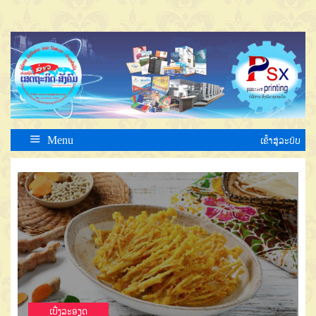
Menu
ເຂົ້າສູ່ລະບົບ
ເບີ່ງລະອຽດ