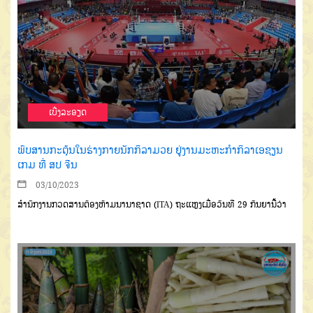
ເບີ່ງລະອຽດ
ພົບສານກະຕຸ້ນໃນຮ່າງກາຍນັກກິລາມວຍ ຢູ່ງານມະຫະກຳກິລາເອຊຽນ
ເກມ ທີ່ ສປ ຈີນ
03/10/2023
ສໍານັກງານກວດສານຕ້ອງຫ້າມນານາຊາດ (ITA) ຖະແຫຼງເມື່ອວັນທີ 29 ກັນຍານີ້ວ່າ