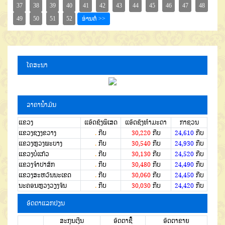
ໂຄສະນາ
ລາຄານໍ້າມັນ
ແຂວງ
ແອັດຊັງພິເສດ
ແອັດຊັງທຳມະດາ
ກາຊວນ
ແຂວງຊຽງຂວາງ
.
ກີບ
30,220
ກີບ
24,610
ກີບ
ແຂວງຫຼວງພະບາງ
.
ກີບ
30,540
ກີບ
24,930
ກີບ
ແຂວງບໍ່ແກ້ວ
.
ກີບ
30,130
ກີບ
24,520
ກີບ
ແຂວງຈໍາປາສັກ
.
ກີບ
30,480
ກີບ
24,490
ກີບ
ແຂວງສະຫວັນນະເຂດ
.
ກີບ
30,060
ກີບ
24,450
ກີບ
ນະຄອນຫຼວງວຽງຈັນ
.
ກີບ
30,030
ກີບ
24,420
ກີບ
ອັດຕາແລກປ່ຽນ
ສະກຸນເງີນ
ອັດຕາຊື້
ອັດຕາຂາຍ