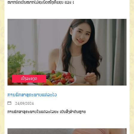
ໝາກນັດເປັນໝາກໄມ້ຊະນິດໜຶ່ງທີ່ແຊບ ແລະ ເ
ເບີ່ງລະອຽດ
ການຮັກສາສຸຂະພາບແຕ່ລະໄວ
24/09/2024
ການຮັກສາສຸຂະພາບໃນແຕ່ລະໄລຍະ ເປັນສີ່ງສຳຄັນຫຼາຍ