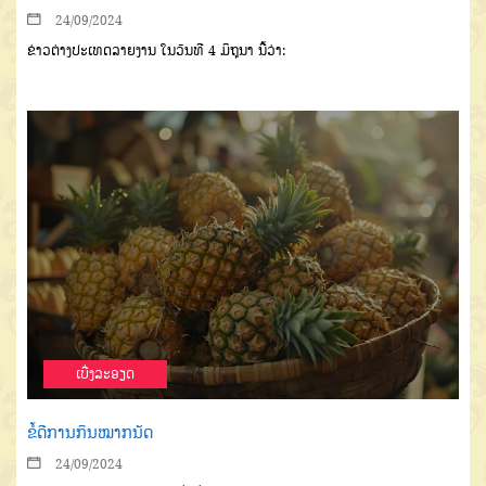
24/09/2024
ຂ່າວຕ່າງປະເທດລາຍງານ ໃນວັນທີ 4 ມິຖຸນາ ນີ້ວ່າ:
ເບີ່ງລະອຽດ
ຂໍ້ດີການກິນໝາກນັດ
24/09/2024