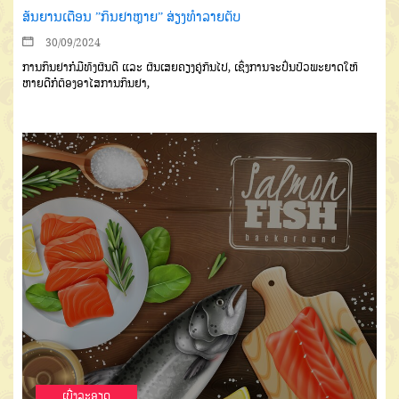
ສັນຍານເຕືອນ ”ກິນຢາຫຼາຍ” ສ່ຽງທຳລາຍຕັບ
30/09/2024
ການກິນຢາກໍມີທັງຜົນດີ ແລະ ຜົນເສຍຄຽງຄູ່ກັນໄປ, ເຊິ່ງການຈະປິ່ນປົວພະຍາດໃຫ້
ຫາຍດີກໍຕ້ອງອາໄສການກິນຢາ,
ເບີ່ງລະອຽດ