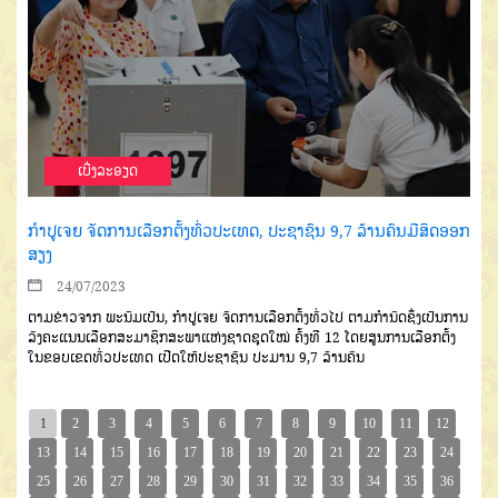
ເບີ່ງລະອຽດ
ກຳປູເຈຍ ຈັດການເລືອກຕັ້ງທົ່ວປະເທດ, ປະຊາຊົນ 9,7 ລ້ານ​ຄົນມີ​ສິດອອກ
ສຽງ
24/07/2023
ຕາມ​ຂ່າວ​ຈາກ​ ພະນົມ​ເປັນ, ກຳປູ​ເຈຍ ຈັດການ​ເລືອກ​ຕັ້ງທົ່ວ​ໄປ ຕາມ​ກຳນົດ​ຊຶ່ງ​ເປັນ​ການ​
ລົງ​ຄະ​ແນນ​ເລືອກ​ສະມາຊິກສະພາແຫ່ງ​ຊາດຊຸດ​​ໃໝ່ ຄັ້ງທີ 12 ​ໂດຍ​ສູນ​ການ​ເລືອກ​ຕັ້ງ​
ໃນ​ຂອບ​ເຂດທົ່ວ​ປະ​ເທດ ເປີດ​ໃຫ້​ປະຊາຊົນ ປະມານ 9,7 ລ້ານ​ຄົນ