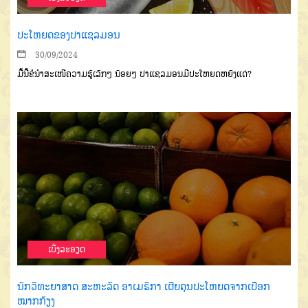
ປະໂຫຍດຂອງປາແຊລມອນ
30/09/2024
ມື້ນີ້ຂໍນຳສະເໜີຄວາມຮູ້ເລັກໆ ນ້ອຍໆ ປາແຊລມອນມີປະໂຫຍດຫຍັງແດ່?
ເບີ່ງລະອຽດ
ນັກວິທະຍາສາດ ສະຫະລັດ ອາເມຣິກາ ເຜີຍຄຸນປະໂຫຍດຈາກເປືອກ
ໝາກກ້ຽງ