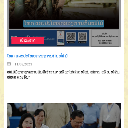
ເບີ່ງລະອຽດ
ໂທດ ແລະປະໂຫຍດຂອງການກິນໜໍ່ໄມ້
11/08/2023
ໜໍ່ໄມ້ມີຫຼາກຫຼາຍສາຍພັນທີ່ເຮົາສາມາດບໍໂພກໄດ້ເຊັ່ນ: ໜໍ່ໄລ່, ໜໍ່ຊາງ, ໜໍ່ໄຜ່, ໜໍ່ຂົມ,
ໜໍ່ຫົກ ແລະອື່ນໆ