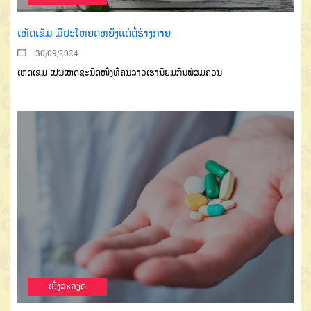
ເຫັດເຂັມ ມີປະໂຫຍດຫຍັງແດ່ຕໍ່ຮ່າງກາຍ
30/09/2024
ເຫັດເຂັມ ເປັນເຫັດຊະນິດໜຶ່ງທີ່ຄົນລາວເຮົານິຍົມກິນພໍສົມຄວນ
ເບີ່ງລະອຽດ