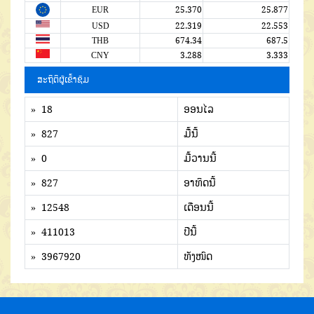
EUR
25.370
25.877
USD
22.319
22.553
THB
674.34
687.5
CNY
3.288
3.333
ສະຖິຕິຜູ້ເຂົ້າຊົມ
» 18
ອອນໄລ
» 827
ມື້ນີ້
» 0
ມື້ວານນີ້
» 827
ອາທິດນີ້
» 12548
ເດືອນນີ້
» 411013
ປີນີ້
» 3967920
ທັງໜົດ