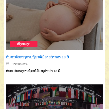
ເບີ່ງລະອຽດ
ຜົນກະທົບຂອງການຖືພາທີ່ມີອາຍຸຕໍ່າກວ່າ 18 ປີ
13/08/2024
ຜົນກະທົບຂອງການຖືພາທີ່ມີອາຍຸຕໍ່າກວ່າ 18 ປີ