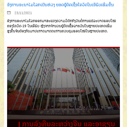
ອົງການອະນາໄມໂລກເປັນຫ່ວງ ຍອດຜູ້ຕິດເຊື້ອໂຄວິດໃນເອີຣົບເພີ່ມຂຶ້ນ
23/11/2021
ອົງການອະນາໄມໂລກອອກມາສະແດງຄວາມວິຕົກກັງວົນຕໍ່ການແຜ່ລະບາດຮອບໃໝ່
ຂອງໂຄວິດ-19 ໃນເອີຣົບ ຫຼັງຈາກຈຳນວນຜູ້ຕິດເຊື້ອລາຍວັນໃນຫຼາຍປະເທດເພີ່ມ
ສູງຂຶ້ນຈົນຕ້ອງກັບມາປະກາດມາດຕະການຄວບຄຸມຮອບໃໝ່ໃນຫຼາຍປະເທດ.