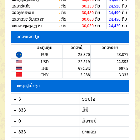
ແຂວງບໍ່ແກ້ວ
.
ກີບ
30,130
ກີບ
24,520
ກີບ
ແຂວງຈໍາປາສັກ
.
ກີບ
30,480
ກີບ
24,490
ກີບ
ແຂວງສະຫວັນນະເຂດ
.
ກີບ
30,060
ກີບ
24,450
ກີບ
ນະຄອນຫຼວງວຽງຈັນ
.
ກີບ
30,030
ກີບ
24,420
ກີບ
ອັດຕາແລກປ່ຽນ
ສະກຸນເງີນ
ອັດຕາຊື້
ອັດຕາຂາຍ
EUR
25.370
25.877
USD
22.319
22.553
THB
674.34
687.5
CNY
3.288
3.333
ສະຖິຕິຜູ້ເຂົ້າຊົມ
» 6
ອອນໄລ
» 833
ມື້ນີ້
» 0
ມື້ວານນີ້
» 833
ອາທິດນີ້