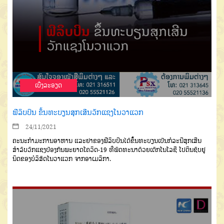
ເບີ່ງລະອຽດ
ຟີລິບປິນ ຂຶ້ນທະບຽນສຸກເສີນວັກແຊງໂນວາແວກ
24/11/2021
ຄະນະກຳມະການອາຫານ ແລະຢາຂອງຟີລິບປິນໄດ້ຂຶ້ນທະບຽນເປັນກໍລະນີສຸກເສີນ
ສຳລັບວັກແຊງປ້ອງກັນພະຍາດໂຄວິດ-19 ທີ່ພັດທະນາດ້ວຍເຕັກໂນໂລຊີ ໂປຕິນຊັບຢູ
ນິດຂອງບໍລິສັດໂນວາແວກ ຈາກອາເມລິກາ.