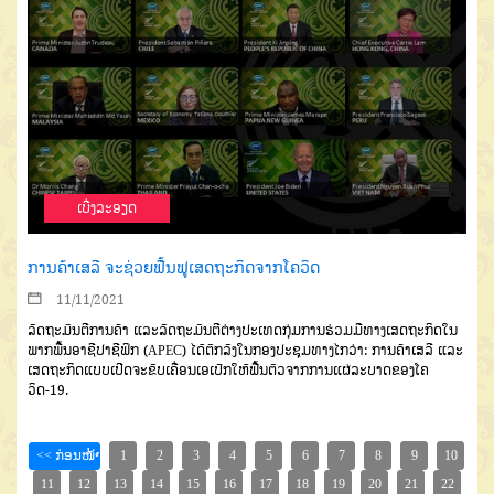
ເບີ່ງລະອຽດ
ການຄ້າເສລີ ຈະຊ່ວຍຟື້ນຟູເສດຖະກິດຈາກໂຄວິດ
11/11/2021
ລັດຖະມົນຕີການຄ້າ
ແລະ
ລັດຖະມົນຕີ
ຕ່າງປະເທດກຸ່ມການ
ຮ່ວມມືທາງເສດຖະກິດໃນ
ພາກພື້ນ
ອາຊີປາຊີຟິກ
(APEC)
ໄດ້ຕົກ
ລົງໃນກອງປະຊຸມທາງໄກວ່າ
:
ການຄ້າເສລີ
ແລະ
ເສດຖະກິດແບບ
ເປີດຈະຂັບເຄື່ອນເອເປັກໃຫ້ຟື້ນຕົວ
ຈາກການແຜ່ລະບາດຂອງໂຄ
ວິດ
-
19.