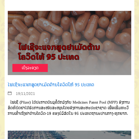
ເບີ່ງລະອຽດ
ໄຟເຊີຈະແຈກສູດຢາເມັດຕ້ານໂຄວິດໃຫ້ 95 ປະເທດ
19/11/2021
ໄຟເຊີ
(Pfizer)
ໄດ້ປະກາດ
ບັນລຸຂໍ້ຕົກລົງກັບ
Medicines Patent Pool (MPP)
ອົງການ
ສິດທິບັດຢາໄດ້ຮັບການສະໜັບສະ
ໜຸນໂດຍອົງການສະຫະປະຊາຊາດ
ເພື່ອເພີ່ມທະວີ
ການເຂົ້າເຖິງຢາ
ຕ້ານໂຄວິດ
-19
ຂອງບໍລິສັດໃນ
95
ປະເທດຖານະປານກາງ
-
ທຸກ
ຍາກ
.