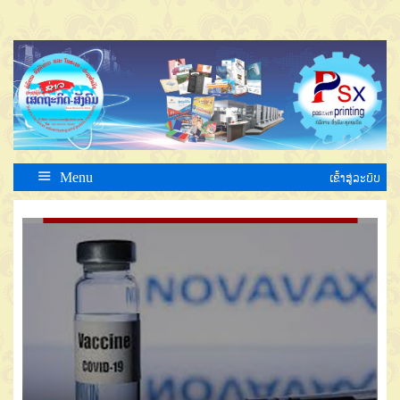
Menu
ເຂົ້າສູ່ລະບົບ