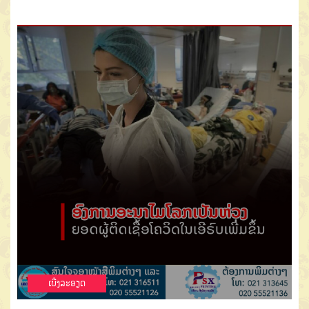
ເບີ່ງລະອຽດ