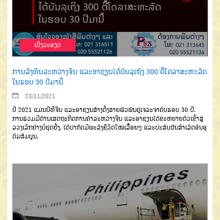
ເບີ່ງລະອຽດ
ການ​ລົງ​ທຶນ​​ລະ​ຫວ່າງ​ຈີນ​ ແລະ​ອາ​ຊຽນ​ໄດ້​ບັນ​ລຸ​ເຖິງ 300 ຕື້​ໂດ​ລາ​ສະ​ຫະ​ລັດ
​ໃນ​ຮອບ 30 ປີ​ມາ​ນີ້
23/11/2021
ປີ
2021
ແມ່ນ​ປີ​ທີ່​ຈີນ ​ແລະ​ອາ​ຊຽນ​ສ້າງ​​ຕັ້ງສາຍ​ພົວ​ພັນ​ຄູ່​ເຈ​ລະ​ຈາ​ຄົບ​ຮອບ
30
ປີ.
ການ​ຮ່ວມ​ມື​ດ້ານ​ເສດ​ຖະ​ກິດ​ການ​ຄ້າ​ລະ​ຫວ່າງ​ຈີນ​ ແລະ​ອາ​ຊຽນ​ໄດ້​ຂະ​ຫຍາຍ​​ຕົວ​ເຂົ້າ​ສູ່​
ລວງ​ເລິກ​ຢ່າງ​ບໍ່​ຢຸດ​ຢັ້ງ
,
ໄດ້​ປາ​ກົດ​ມີ​ພະ​ລັງ​ຊີ​ວິດ​ໃໝ່​ເລື້ອຍໆ ແລະປະ​ສົບ​ຜົນ​ສຳ​ເລັດ​ອັນ​ອຸ​
ດົມ​ສົມ​ບູນ.