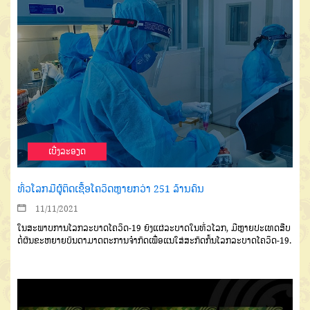
ເບີ່ງລະອຽດ
ທົ່ວໂລກມີຜູ້ຕິດເຊື້ອໂຄວິດຫຼາຍກວ່າ 251 ລ້ານຄົນ
11/11/2021
ໃນສະພາບການໂລກລະບາດໂຄວິດ
-
19
ຍ
ັງແຜ່ລະບາດໃນທົ່ວ
ໂລກ
,
ມີຫຼາຍປະເທດສືບ
ຕໍ່ຜັນຂະຫຍາຍບັນດາມາດຕະການຈຳກັດ
ເພື່ອແນໃສ່ສະກັດກັ້ນໂລກລະບາດໂຄວິດ
-19.