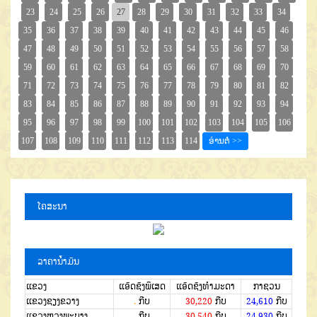
ໂຄສະນາ
ລາຄານໍ້າມັນ
ແຂວງ
ແອັດຊັງພິເສດ
ແອັດຊັງທຳມະດາ
ກາຊວນ
ແຂວງຊຽງຂວາງ
.
ກີບ
30,220
ກີບ
24,610
ກີບ
ແຂວງຫຼວງພະບາງ
.
ກີບ
30,540
ກີບ
24,930
ກີບ