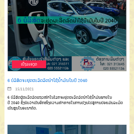
ເບີ່ງລະອຽດ
6 ບໍລິສັດຈະຢຸດຜະລິດລົດນຳໃຊ້ນໍ້າມັນໃນປີ 2040
15/11/2021
6
ບໍລິສັດຜູ້ຜະລິດລົດແຖວໜ້າໃນໂລກຈະຢຸດຜະລິດລົດນຳໃຊ້
ນໍ້າມັນພາຍໃນ
ປີ
2040
ຊຶ່ງນັບວ່າເປັນອີກໜຶ່ງຄວາມທ້າທາຍໃນການ
ປ່ຽນໄປສູ່ການປ່ອຍມົນລະມິດ
ເປັນສູນໃນອະນາຄົດ
.