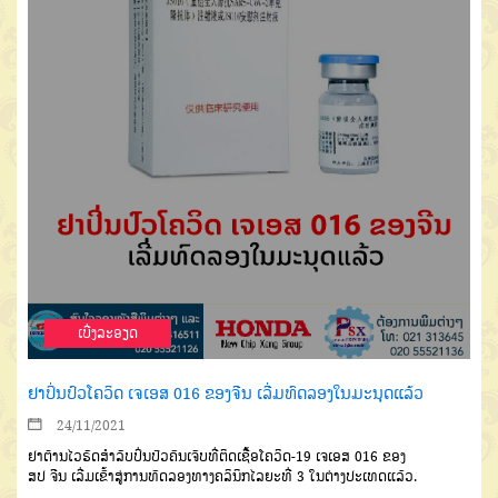
ເບີ່ງລະອຽດ
ຢາປິ່ນປົວໂຄວິດ ເຈເອສ 016 ຂອງຈີນ ເລີ່ມທົດລອງໃນມະນຸດແລ້ວ
24/11/2021
ຢາຕ້ານໄວຣັດສຳລັບປິ່ນປົວຄົນເຈັບທີ່ຕິດເຊື້ອໂຄວິດ
-19
ເຈເອສ
016
ຂອງ
ສປ
ຈີນ
ເລີ່ມ
ເຂົ້າສູ່ການທົດລອງທາງຄລິນິກ
ໄລຍະທີ່
3
ໃນຕ່າງປະເທດແລ້ວ
.