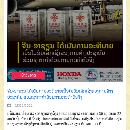
ເບີ່ງລະອຽດ
ຈີນ-ອາຊຽນ ໄດ້ເປັນການອະທິບາຍເນື້ອໃນອັນເລິກເຊິ່ງຂອງການສ້າງ
ປະຊາຄົມ ຮ່ວມຊາຕາກຳດ້ວຍການກະທຳຕົວຈິງ
23/11/2021
ປີນີ້ແມ່ນປີທີ່ຈີນ ແລະອາຊຽນສ້າງຕັ້ງສາຍພົວພັນຄູ່ເຈລະຈາຄົບຮອບ 30 ປີ, ວັນທີ 22
ພະຈິກນີ້, ທ່ານ ສີ ຈິ້ນຜິງ ປະທານປະເທດຈີນໄດ້ເຂົ້າຮ່ວມທັງເປັນປະທານພິທີສະເຫຼີມ
ສະຫຼອງການສ້າງຕັ້ງສາຍພົວພັນຄູ່ເຈລະຈາຈີນ-ອາຊຽນ ຄົບຮອບ 30 ປີ.