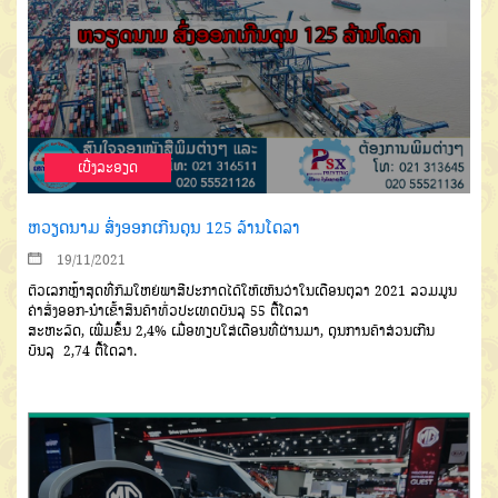
ເບີ່ງລະອຽດ
ຫວຽດນາມ ສົ່ງອອກເກີນດຸນ 125 ລ້ານໂດລາ
19/11/2021
ຕົວເລກຫຼ້າສຸດທີ່ກົມໃຫຍ່
ພາສີປະກາດໄດ້ໃຫ້ເຫັນວ່າ
ໃນ
ເດືອນຕຸລາ
2021
ລວມມູນ
ຄ່າ
ສົ່ງອອກ
-
ນຳເຂົ້າສິນຄ້າທົ່ວປະ
ເທດບັນລຸ
55
ຕື້ໂດລາ
ສະຫະ
ລັດ
,
ເພີ່ມຂຶ້ນ
2
,4
%
ເມື່ອທຽບ
ໃສ່ເດືອນທີ່ຜ່ານມາ
,
ດຸນການຄ້າ
ສ່ວນເກີນ
ບັນລຸ
2,74
ຕື້ໂດລາ
.