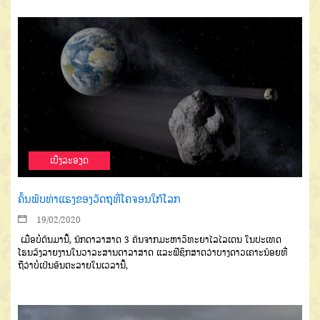
ເບີ່ງລະອຽດ
ຄົ້ນພົບທ່າແຮງຂອງວັດຖຸທີ່ໂຄຈອນໃກ້ໂລກ
19/02/2020
ເມື່ອບໍ່ດົນມານີ້, ນັກດາລາສາດ 3 ຄົນຈາກມະຫາວິທະຍາໄລໄລເດນ ໃນປະເທດ
ໂຮນລັງລາຍງານໃນວາລະສານດາລາສາດ ແລະຟີຊິກສາດວ່າບາງດາວເຄາະນ້ອຍທີ່
ຖືວ່າບໍ່ເປັນອັນຕະລາຍໃນເວລານີ້,