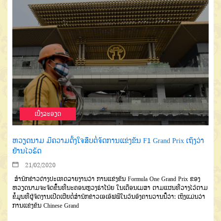
ເບີ່ງລະອຽດ
ຫວຽດນາມ ມີຄວາມຕັ້ງໃຈສືບຕໍ່ຈັດການແຂ່ງຂັນ F1 Grand Prix ເຖິງວ່າ
ຢ້ານໄວຣັດ
21/02/2020
ສຳນັກຂ່າວຕ່າງປະເທດລາຍງານວ່າ ການແຂ່ງຂັນ Formula One Grand Prix ຂອງ
ຫວຽດນາມຈະຈັດຂຶ້ນທີ່ນະຄອນຫຼວງຮ່າໂນ້ຍ ໃນເດືອນເມສາ ຕາມແຜນທີ່ວາງໄວ້ຕາມ
ຂໍ້ມູນທີ່ຜູ້ຈັດງານເປີດເຜີຍຕໍ່ສຳນັກຂ່າວເອເອັຟພີໃນວັນອັງຄານວານນີ້ວ່າ: ເຖິງແມ່ນວ່າ
ການແຂ່ງຂັນ Chinese Grand