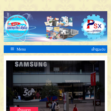
Menu
ເຂົ້າສູ່ລະບົບ
ເບີ່ງລະອຽດ