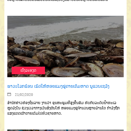
ເບີ່ງລະອຽດ
ພາວະໂລກຮ້ອນ ເຮັດໃຫ້ຫອຍແມງພູ່ຕາຍເຕັມຫາດ ນູແວນເຊລັງ
21/02/2020
ສຳນັກຂ່າວທ້ອງຖິ່ນລາຍ ງານວ່າ ອຸນຫະພູມທີ່ສູງຂຶ້ນສົມ ທົບກັບລະດັບນໍ້າທະເລ
ຫຼຸດລົງໃນ ຊ່ວງເວລາກາງເວັນສົ່ງຜົນໃຫ້ ຫອຍແມງພູ່ຈຳນວນຫຼາຍລ້ານໂຕ ກຳລັງຖືກ
ແສງແດດເຜົາຕາຍເຕັມໄປທົ່ວຊາຍຫາດ.