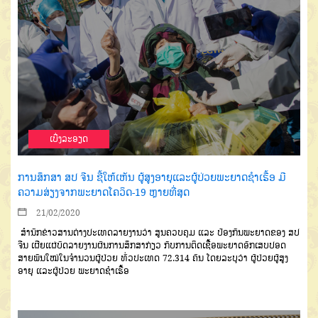
ເບີ່ງລະອຽດ
ການສຶກສາ ສປ ຈີນ ຊີ້ໃຫ້ເຫັນ ຜູ້ສູງອາຍຸແລະຜູ້ປ່ວຍພະຍາດຊຳເຮື້ອ ມີ
ຄວາມສ່ຽງຈາກພະຍາດໂຄວິດ-19 ຫຼາຍທີ່ສຸດ
21/02/2020
ສຳນັກຂ່າວສານຕ່າງປະເທດລາຍງານວ່າ ສູນຄວບຄຸມ ແລະ ປ້ອງກັນພະຍາດຂອງ ສປ
ຈີນ ເຜີຍແຜ່ບົດລາຍງານຜົນການສຶກສາກ່ຽວ ກັບການຕິດເຊື້ອພະຍາດອັກເສບປອດ
ສາຍພັນໃໝ່ໃນຈຳນວນຜູ້ປ່ວຍ ທົ່ວປະເທດ 72.314 ຄົນ ໂດຍລະບຸວ່າ ຜູ້ປ່ວຍຜູ້ສູງ
ອາຍຸ ແລະຜູ້ປ່ວຍ ພະຍາດຊຳເຮື້ອ