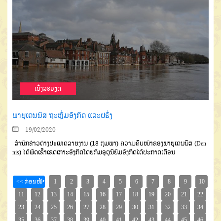
ເບີ່ງລະອຽດ
ພາຍຸເດນນິສ ຖະຫຼົ່ມອັງກິດ ແລະຝຣັ່ງ
19/02/2020
ສຳນັກຂ່າວຕ່າງປະເທດລາຍງານ (18 ກຸມພາ) ຄວາມຄືບໜ້າຂອງພາຍຸເດນນິສ (Den
nis) ໄດ້ພັດເຂົ້າເຂດເກາະອັງກິດໂດຍກົມອຸຕຸນິຍົມອັງກິດໄດ້ປະກາດເຕືອນ