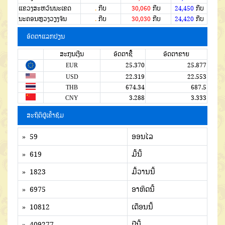
ແຂວງສະຫວັນນະເຂດ
.
ກີບ
30,060
ກີບ
24,450
ກີບ
ນະຄອນຫຼວງວຽງຈັນ
.
ກີບ
30,030
ກີບ
24,420
ກີບ
ອັດຕາແລກປ່ຽນ
ສະກຸນເງີນ
ອັດຕາຊື້
ອັດຕາຂາຍ
EUR
25.370
25.877
USD
22.319
22.553
THB
674.34
687.5
CNY
3.288
3.333
ສະຖິຕິຜູ້ເຂົ້າຊົມ
» 59
ອອນໄລ
» 619
ມື້ນີ້
» 1823
ມື້ວານນີ້
» 6975
ອາທິດນີ້
» 10812
ເດືອນນີ້
» 409277
ປີນີ້