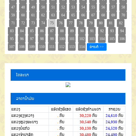
ໂຄສະນາ
ລາຄານໍ້າມັນ
ແຂວງ
ແອັດຊັງພິເສດ
ແອັດຊັງທຳມະດາ
ກາຊວນ
ແຂວງຊຽງຂວາງ
.
ກີບ
30,220
ກີບ
24,610
ກີບ
ແຂວງຫຼວງພະບາງ
.
ກີບ
30,540
ກີບ
24,930
ກີບ
ແຂວງບໍ່ແກ້ວ
.
ກີບ
30,130
ກີບ
24,520
ກີບ
ແຂວງຈໍາປາສັກ
.
ກີບ
30,480
ກີບ
24,490
ກີບ