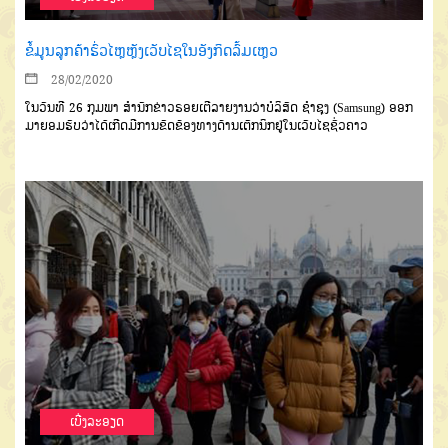
ຂໍ້ມູນລູກຄ້າຮົ່ວໄຫຼຫຼັງເວັບໄຊໃນອັງກິດລົ້ມເຫຼວ
28/02/2020
ໃນວັນທີ
26
ກຸມພາ
ສຳນັກ
ຂ່າວຣອຍເຕີລາຍງານວ່າ
ບໍລິສັດ
ຊຳຊຸງ
(Samsung)
ອອກ
ມາ
ຍອມຮັບວ່າ
ໄດ້ເກີດມີການຂັດ
ຂ້ອງທາງດ້ານເຕັກນິກຢູ່ໃນເວັບ
ໄຊຊົ່ວຄາວ
ເບີ່ງລະອຽດ