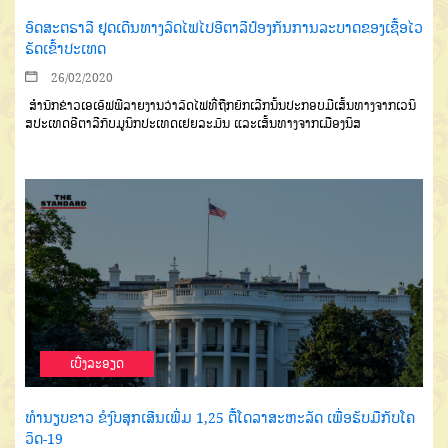
ອົດສະຕຣາລີ ຢຸດເດີນທາງລົດໄຟໄປອີຕາລີປ້ອງກັນການລະບາດຂອງເຊື້ອໄວ
ຣັດເຂົ້າປະເທດ
26/02/2020
ສຳນັກຂ່າວເອເອັຟພີລາຍງານວ່າລົດໄຟທີ່ຖືກຍົກເລີກນັ້ນປະກອບມີເສັ້ນທາງຈາກເວນິ
ສປະເທດອີຕາລີກັບມູນິກປະເທດເຢຍລະມັນ ແລະເສັ້ນທາງຈາກເມືອງນິສ
ເບີ່ງລະອຽດ
ທຳນຽບຂາວ ຂໍງົບສຸກເສີນເພີ່ມ 1,25 ຕື້ໂດລາສະຫະລັດ ເພື່ອຮັບມືກັບໂຄ
ວິດ-19