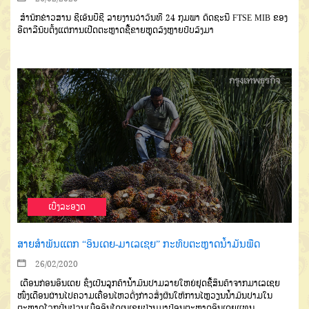
ສຳນັກຂ່າວສານ ຊີເອັນບີຊີ ລາຍງານວ່າວັນທີ 24 ກຸມພາ ດັດຊະນີ FTSE MIB ຂອງ
ອີຕາລີນັບຕັ້ງແຕ່ການເປີດຕະຫຼາດຊື້ຂາຍຫຼຸດລົງຫຼາຍປັບລົງມາ
ເບີ່ງລະອຽດ
ສາຍສຳພັນແຕກ “ອິນເດຍ-ມາເລເຊຍ” ກະທົບຕະຫຼາດນໍ້າມັນພືດ
26/02/2020
ເດືອນກ່ອນອິນເດຍ ຊຶ່ງເປັນລູກຄ້ານໍ້າມັນປາມລາຍໃຫຍ່ຢຸດຊື້ສິນຄ້າຈາກມາເລເຊຍ
ໜຶ່ງເດືອນຜ່ານໄປຄວາມເຄື່ອນໄຫວດັ່ງກ່າວສົ່ງຜົນໃຫ້ການໄຫຼວຽນນໍ້າມັນປາມໃນ
ຕະຫຼາດໂລກປັ່ນປ່ວນເມື່ອອິນໂດເນເຊຍປ່ຽນມາປ້ອນຕະຫຼາດອິນເດຍແທນ