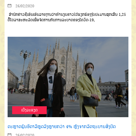
26/02/2020
ສຳນັກຂ່າວຊີເອັນເອັນລາຍງານວ່າທຳນຽບຂາວໄດ້ຮຽກຮ້ອງງົບປະມານສຸກເສີນ 1,25
ຕື້ໂດລາສະຫະລັດເພື່ອຈັດການກັບການລະບາດຂອງໂຄວິດ-19,
ເບີ່ງລະອຽດ
ຕະຫຼາດຮຸ້ນອີຕາລີຫຼຸດລົງຫຼາຍກວ່າ 4% ຫຼັງຈາກລັດຖະບານສັ່ງປິດ
26/02/2020