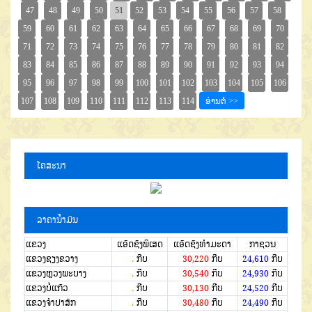
ໂຄສະນາ
ລາຄານໍ້າມັນ
ແຂວງ
ແອັດຊັງພິເສດ
ແອັດຊັງທຳມະດາ
ກາຊວນ
ແຂວງຊຽງຂວາງ
.
ກີບ
30,220
ກີບ
24,610
ກີບ
ແຂວງຫຼວງພະບາງ
.
ກີບ
30,540
ກີບ
24,930
ກີບ
ແຂວງບໍ່ແກ້ວ
.
ກີບ
30,130
ກີບ
24,520
ກີບ
ແຂວງຈໍາປາສັກ
.
ກີບ
30,480
ກີບ
24,490
ກີບ