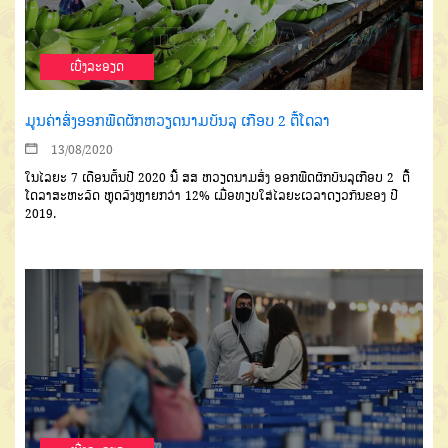
ເບີ່ງລະອຽດ
ມູນຄ່າສົ່ງອອກພືດຜັກຫວຽດນາມບັນລຸ ເກືອບ 2 ຕື້ໂດລາ
13/08/2020
ໃນໄລຍະ 7 ເດືອນຕົ້ນປີ 2020 ນີ້ ສສ ຫວຽດນາມສົ່ງ ອອກພືດຜັກບັນລຸເກືອບ 2 ຕື້
ໂດລາສະຫະລັດ ຫຼຸດລົງຫຼາຍກວ່າ 12% ເມື່ອທຽບໃສ່ໄລຍະເວລາດຽວກັນຂອງ ປີ
2019.