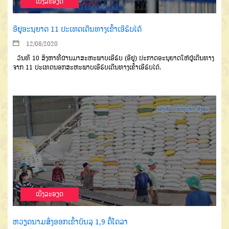
ເບີ່ງລະອຽດ
ອີຢູອະນຸຍາດ 11 ປະເທດເດີນທາງເຂົ້າເອີຣົບໄດ້
12/08/2020
ວັນທີ
10
ສິງຫາທີ່ຜ່ານມາ
ສະຫະພາບເອີຣົ
ບ
(
ອີຢູ
)
ປະກາດ
ອະນຸຍາດໃຫ້ຜູ້ເດີນທາງ
ຈາກ
11
ປະເທດນອກສະຫະພາບເອີຣົບ
ເດີນທາງເຂົ້າເອີຣົບໄດ້
.
ເບີ່ງລະອຽດ
ຫວຽດນາມສົ່ງອອກເຂົ້າບັນລຸ 1,9 ຕື້ໂດລາ