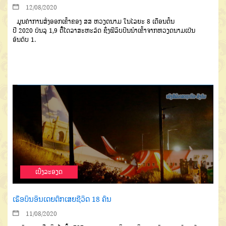
12/08/2020
ມູນຄ່າການສົ່ງອອກເຂົ້າຂອງ
ສສ
ຫວຽດ
ນາມ ໃນໄລຍະ
8
ເດືອນຕົ້ນ
ປີ
2020
ບັນລຸ
1
,9
ຕື້ໂດລາສະຫະລັດ
ຊຶ່ງຟິລິບປິນນໍາເຂົ້າຈາກຫວຽດ
ນາມເປັນ
ອັນດັບ
1.
ເບີ່ງລະອຽດ
ເຮືອບິນອິນເດຍຕົກເສຍຊີວິດ 18 ຄົນ
11/08/2020