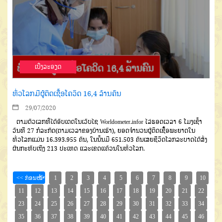
ເບີ່ງລະອຽດ
ທົ່ວໂລກມີຜູ້ຕິດເຊື້ອໂຄວິດ 16,4 ລ້ານຄົນ
29/07/2020
ຕາມຕົວເລກທີ່ໄດ້ອັບເດດ
ໃນເວັບ
ໄຊ
Worldometer.infor
ໄລ່ຮອດເວລາ
6
ໂມງເຊົ້າ
ວັນທີ
27
ກໍລະກົ
ດ
(
ຕາມເວລາຂອງ
ບ້ານເຮົາ
),
ຍອດຈຳນວນຜູ້ຕິດ
ເຊື້ອພະຍາດໃນ
ທົ່ວໂລກແມ່ນ
16.393.955
ຄົນ
,
ໃນນັ້ນມີ
651.503
ຄົນເສຍຊີວິດ
ໂລກ
ລະບາດ
ໄດ້ສົ່ງ
ຜົນກະທົບເຖິງ
213
ປະເທດ
ແລະເຂດແຄ້ວນໃນ
ທົ່ວໂລກ
.