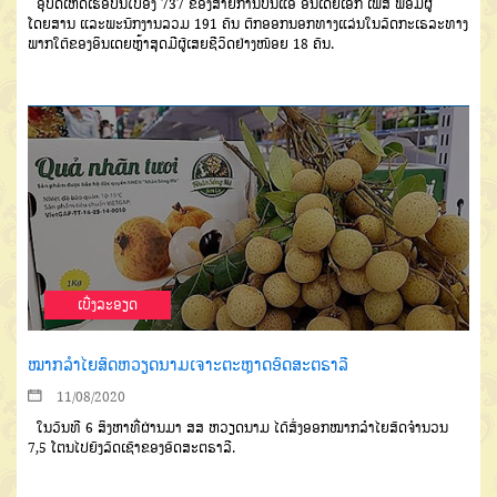
ອຸບັດເຫດເຮືອບິນໂບອິ້ງ
737
ຂອງສາຍການບິນແອ
ອິນ
ເດຍເອັກ ເພສ
ພ້ອມຜູ້
ໂດຍສານ
ແລະພະນັກງານລວມ
191
ຄົນ
ຕົກອອກນອກທາງແລ່ນໃນລັດ
ກະ
ເຣລະ
ທາງ
ພາກໃຕ້ຂອງອິນເດຍ
ຫຼ້າສຸດມີຜູ້ເສຍຊີວິດຢ່າງໜ້ອຍ
18
ຄົນ
.
ເບີ່ງລະອຽດ
ໝາກລໍາໄຍສົດຫວຽດນາມເຈາະຕະຫຼາດອົດສະຕຣາລີ
11/08/2020
ໃນວັນທີ 6 ສິງຫາທີ່ຜ່ານມາ ສສ ຫວຽດນາມ ໄດ້ສົ່ງອອກໝາກລໍາໄຍສົດຈຳນວນ
7,5 ໂຕນໄປຍັງລັດເຊົາຂອງອົດສະຕຣາລີ.