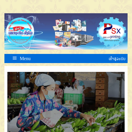
Menu
ເຂົ້າສູ່ລະບົບ