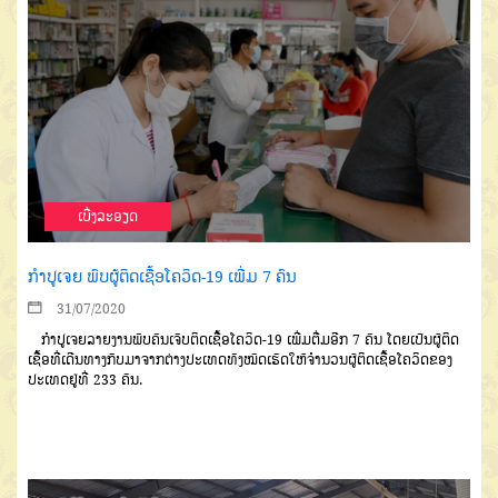
ເບີ່ງລະອຽດ
ກຳປູເຈຍ ພົບຜູ້ຕິດເຊື້ອໂຄວິດ-19 ເພີ່ມ 7 ຄົນ
31/07/2020
ກຳປູເຈຍລາຍງານພົບຄົນ
ເຈັບຕິດເຊື້ອໂຄວິດ
-19
ເພີ່ມຕື່ມ
ອີກ
7
ຄົນ
ໂດຍເປັນຜູ້ຕິດ
ເຊື້ອທີ່
ເດີນທາງກັບມາຈາກຕ່າງປະເທດ
ທັງໝົດ
ເຮັດໃຫ້ຈຳນວນຜູ້ຕິດເຊື້ອໂຄວິດຂອງ
ປະເທດຢູ່ທີ່
233
ຄົນ
.