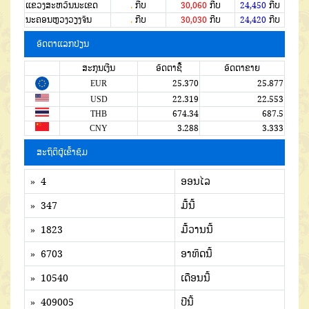
ແຂວງສະຫວັນນະເຂດ
.
ກີບ
30,060
ກີບ
24,450
ກີບ
ນະຄອນຫຼວງວຽງຈັນ
.
ກີບ
30,030
ກີບ
24,420
ກີບ
ອັດຕາແລກປ່ຽນ
ສະກຸນເງີນ
ອັດຕາຊື້
ອັດຕາຂາຍ
EUR
25.370
25.877
USD
22.319
22.553
THB
674.34
687.5
CNY
3.288
3.333
ສະຖິຕິຜູ້ເຂົ້າຊົມ
» 4
ອອນໄລ
» 347
ມື້ນີ້
» 1823
ມື້ວານນີ້
» 6703
ອາທິດນີ້
» 10540
ເດືອນນີ້
» 409005
ປີນີ້