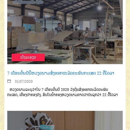
ເບີ່ງລະອຽດ
7 ເດືອນຕົ້ນປີນີ້ຫວຽດນາມສົ່ງອອກຜະລິດຕະພັນກະເສດ 22 ຕື້ໂດລາ
31/07/2020
ຫວຽດນາມລະບຸວ່າ
ໃນ
7
ເດືອນຕົ້ນປີ
2020
ວົງເງິນ
ສົ່ງອອກຜະລິດຕະພັນ
ກະເສດ
,
ເຄື່ອງປ່າຂອງດົງ
,
ສິນໃນນໍ້າຂອງ
ຫວຽດນາມ
ຄາດວ່າບັນລຸກວ່າ
22
ຕື້ໂດລາ