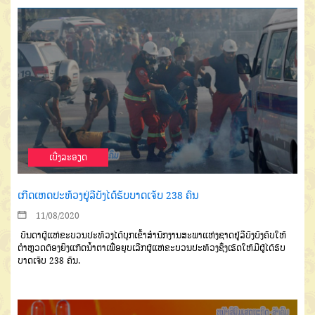
ເບີ່ງລະອຽດ
ເກີດເຫດປະທ້ວງຢູ່ລີບັງໄດ້ຮັບບາດເຈັບ 238 ຄົນ
11/08/2020
ບັນດາຜູ້ແຫ່ຂະບວນປະທ້ວງໄດ້ບຸກເຂົ້າສຳນັກງານສະພາແຫ່ງຊາດຢູ່ລີບັງບັງຄັບໃຫ້
ຕຳຫຼວດຕ້ອງຍິງແກັດນໍ້າຕາເພື່ອຍຸບເລີກຜູ້ແຫ່ຂະບວນປະທ້ວງຊຶ່ງເຮັດໃຫ້ມີຜູ້ໄດ້ຮັບ
ບາດເຈັບ 238 ຄົນ.