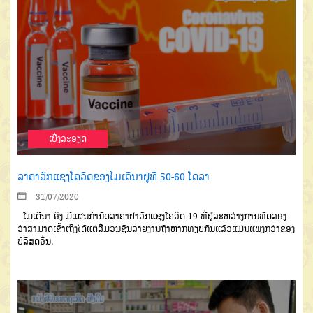
ເບີ່ງລະອຽດ
ລາຄາວັກແຊງໂຄວິດຂອງໂມເດີນາຢູ່ທີ່ 50-60 ໂດລາ
31/07/2020
ໂມເດີນາ
ອິງ
ມີແຜນກຳ
ນົດລາຄາຢາວັກແຊງ
ໂຄວິດ
-19
ທີ່ຢູ່ລະຫວ່າງການທົດລອງ
ວ່າ
ສາມາດເຂົ້າເຖິງໄດ້
ແຕ່ສື່ມວນ
ຊົນລາຍງານ
ຖ້າຫາກທຽບກັນ
ແລ້ວແມ່ນແພງກວ່າຂອງ
ບໍລິສັດ
ອື່ນ
.