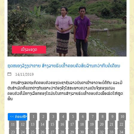
ເບີ່ງລະອຽດ
ຂຸດໜອງລ້ຽງປາຂາຍ ສ້າງລາຍຮັບເຂົ້າຄອບຄົວສິບລ້ານກວ່າກີບຕໍ່ເດືອນ
14/11/2019
ການສ້າງເສດຖະກິດຄອບ
ຄົວຂອງປະຊາຊົນລາວບັນດາເຜົ່າ
ອາດຈະບໍ່ຄືກັນ
ແລະມີ
ຜົນສຳເລັດ
ທີ່ແຕກຕ່າງກັນ
ເພາະວ່າຕ້ອງອີງ
ໃສ່ສະພາບຄວາມເປັນຈິງຂອງ
ແຕ່ລະ
ຄອບຄົວທີ່ມີທາງເລືອກ
ຂອງໃຜມັນໃນການສ້າງລາຍຮັບ
ເຂົ້າຄອບຄົວ
ເພື່ອເຮັດໃຫ້ຫຼຸດ
ພົ້ນ