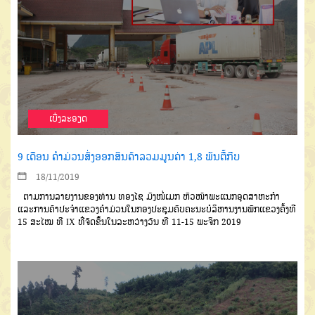
ເບີ່ງລະອຽດ
9 ເດືອນ ຄຳມ່ວນສົ່ງອອກສິນຄ້າລວມມູນຄ່າ 1,8 ພັນຕື້ກີບ
18/11/2019
ຕາມການລາຍງານຂອງທ່ານ ທອງໄຊ ມັງໜໍ່ເມກ ຫົວໜ້າພະແນກອຸດສາຫະກຳ
ແລະການຄ້າປະຈຳແຂວງຄຳມ່ວນໃນກອງປະຊຸມຄົບຄະນະບໍລິຫານງານພັກແຂວງຄັ້ງທີ
15 ສະໄໝ ທີ IX ທີ່ຈັດຂຶ້ນໃນລະຫວ່າງວັນ ທີ 11-15 ພະຈິກ 2019