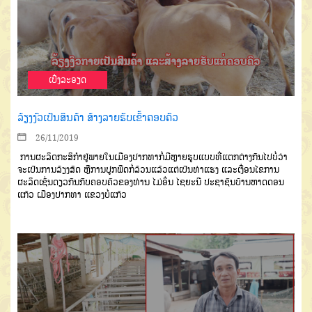
ເບີ່ງລະອຽດ
ລ້ຽງງົວເປັນສິນຄ້າ ສ້າງລາຍຮັບເຂົ້າຄອບຄົວ
26/11/2019
ການຜະລິດກະສິກຳຢູ່ພາຍໃນເມືອງປາກທາກໍ່ມີຫຼາຍຮູບແບບທີ່ແຕກຕ່າງກັນໄປບໍ່ວ່າ
ຈະເປັນການລ້ຽງສັດ ຫຼືການປູກພືດກໍ່ລ້ວນແລ້ວແຕ່ເປັນທ່າແຮງ ແລະເງື່ອນໄຂການ
ຜະລິດເຊັ່ນດຽວກັນກັັບຄອບຄົວຂອງທ່ານ ໄມ່ອິ່ນ ໄຊຍະນີ ປະຊາຊົນບ້ານຫາດດອນ
ແກ້ວ ເມືອງປາກທາ ແຂວງບໍ່ແກ້ວ