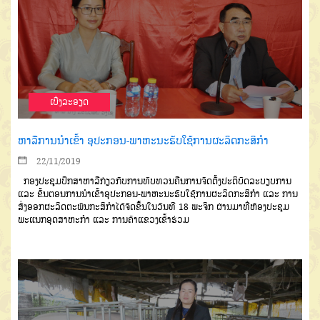
ເບີ່ງລະອຽດ
ຫາລືການນຳເຂົ້າ ອຸປະກອນ-ພາຫະນະຮັບໃຊ້ການຜະລິດກະສິກຳ
22/11/2019
ກອງປະຊຸມປຶກສາຫາລືກ່ຽວກັບການທົບທວນຄືນການຈັດຕັ້ງປະຕິບັດລະບຽບການ
ແລະ ຂັ້ນຕອນການນຳເຂົ້າອຸປະກອນ-ພາຫະນະຮັບໃຊ້ການຜະລິດກະສິກຳ ແລະ ການ
ສົ່ງອອກຜະລິດຕະພັນກະສິກຳໄດ້ຈັດຂຶ້ນໃນວັນທີ 18 ພະຈິກ ຜ່ານມາທີ່ຫ້ອງປະຊຸມ
ພະແນກອຸດສາຫະກຳ ແລະ ການຄ້າແຂວງເຂົ້າຮ່ວມ