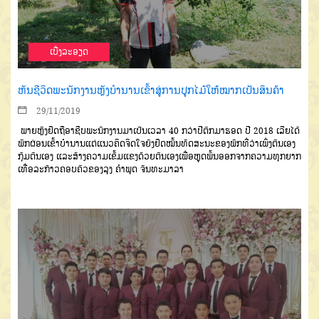
ເບີ່ງລະອຽດ
ຫັນຊີວິດພະນັກງານຫຼັງບໍານານເຂົ້າສູ່ການປູກໄມ້ໃຫ້ໝາກເປັນສິນຄ້າ
29/11/2019
ພາຍຫຼັງຢຶດຖືອາຊີບພະນັກງານມາເປັນເວລາ 40 ກວ່າປີຕົກມາຮອດ ປີ 2018 ເລີຍໄດ້
ພັກຜ່ອນເຂົ້າບໍານານແຕ່ແນວຄິດຈິດໃຈຍັງຢຶດໝັ້ນທັດສະນະຂອງພັກທີ່ວ່າເພິ່ງຕົນເອງ
ກຸ້ມຕົນເອງ ແລະສ້າງຄວາມເຂັ້ມແຂງດ້ວຍຕົນເອງເພື່ອຫຼຸດພົ້ນອອກຈາກຄວາມທຸກຍາກ
ເທື່ອລະກ້າວຄອບຄົວຂອງລຸງ ຄໍາພຸດ ຈັນທະມາລາ