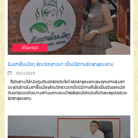
ເບີ່ງລະອຽດ
ຮົມຢາພື້ນເມືອງ ອໍກະນິກຊາວນາ ເນັ້ນບໍລິການຮັກສາສຸຂະພາບ
20/11/2019
ຖືເປັນຂ່າວດີສຳລັບກຸ່ມຄົນມັກຮັກເປັນຈິດໃຈຮັກສາສຸຂະພາບສະເພາະການຮົມຢາ
ປະຈຸບັນຮ້ານຮົມຢາພື້ນເມືອງອໍກະນິກຊາວນາເປີດບໍລິການທີ່ເພິ່ນເນັ້ນເປັນເອກະລັກ
ຕົບແຕ່ງແບບເປັນຄວາມທຳມະຊາດແບບໃໝ່ພິເສດມີເຄັດລັບທິ່ເປັນສະໝຸນໄພຊ່ວຍ
ຮັກສາສຸຂະພາບ.