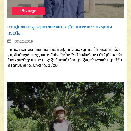
ເບີ່ງລະອຽດ
ການປູກພືດລະດູແລ້ງ ກາຍເປັນທ່າແຮງໃຫ້ແກ່ການສ້າງເສດຖະກິດ
ຄອບຄົວ
03/12/2019
ການສ້າງເສດຖະກິດຄອບຄົວດ້ວຍການປູກພືດຕາມລະດູການ, ບໍ່ວ່າຈະເປັນພືດລົ້ມ
ລຸກ, ພືດຜັກຊະນິດຕ່າງໆກໍ່ແມ່ນປັດໄຈໜຶ່ງທີ່ສໍາຄັນທີ່ຕິດພັນກັບການດໍາລົງຊີວິດປະຈໍາ
ວັນຂອງພະນັກງານ ແລະ ປະຊາຊົນບັນດາເຜົ່າດ້ວຍມູນເຊື້ອດຸໝັ່ນຂະຫຍັນພຽນທີ່ສືບ
ທອດກັນມາແຕ່ລະຍຸກ-ແຕ່ລະສະໄໝ;