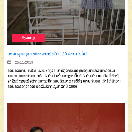
ເບີ່ງລະອຽດ
ຜະລິດລູກໝູຂາຍສ້າງລາຍຮັບໄດ້ 120 ລ້ານກີບຕໍ່ປີ
25/11/2019
ຄອບຄົວທ່ານ ຈັນໄທ ພົມມະວົງສາ ບ້ານກຸດຈັບເມືອງໜອງບົກແຂວງຄຳມ່ວນມີ
ສະມາຊິກພາຍໃນຄອບຄົວ 6 ຄົນ ໃນນັ້ນແຮງງານຕົ້ນຕໍ 3 ຄົນເປັນຄອບຄົວທີ່ຢຶດຖື
ອາຊີບລ້ຽງໝູເພື່ອສ້າງເສດຖະກິດຄອບຄົວມາຫຼາຍປີຊຶ່ງ ທ່ານ ຈັນໄທ ເລົ່າໃຫ້ຟັງວ່າ:
ຄອບຄົວຂອງລາວເອງໄດ້ເລີ່ມລ້ຽງໝູມາແຕ່ປີ 2006