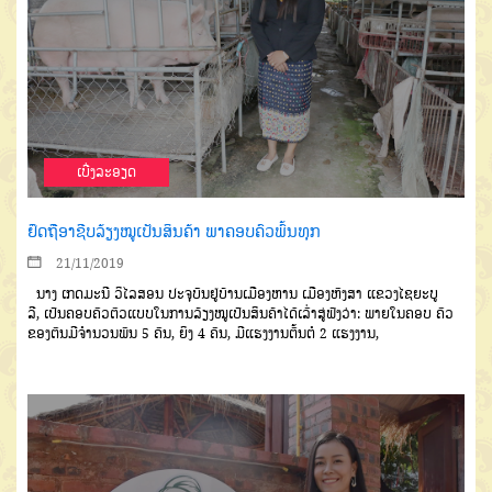
ເບີ່ງລະອຽດ
ຢຶດຖືອາຊີບລ້ຽງໝູເປັນສິນຄ້າ ພາຄອບຄົວພົ້ນທຸກ
21/11/2019
ນາງ
ເກດມະນີ
ວິໄລສອນ
ປະຈຸບັນຢູ່ບ້ານເມືອງຫານ
ເມືອງ
ຫົງສາ
ແຂວງໄຊຍະບູ
ລີ
,
ເປັນຄອບ
ຄົວຕົວແບບໃນການລ້ຽງໝູເປັນ
ສິນຄ້າໄດ້ເລົ່າສູ່ຟັງວ່າ
:
ພາຍໃນ
ຄອບ ຄົວ
ຂອງຕົນມີຈໍານວນພົນ
5
ຄົນ
,
ຍິງ
4
ຄົນ
,
ມີແຮງງານ
ຕົ້ນຕໍ
2
ແຮງງານ
,