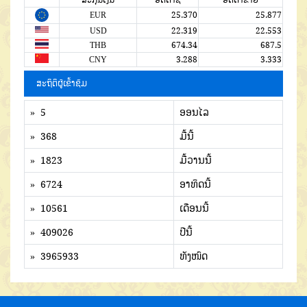
EUR
25.370
25.877
USD
22.319
22.553
THB
674.34
687.5
CNY
3.288
3.333
ສະຖິຕິຜູ້ເຂົ້າຊົມ
» 5
ອອນໄລ
» 368
ມື້ນີ້
» 1823
ມື້ວານນີ້
» 6724
ອາທິດນີ້
» 10561
ເດືອນນີ້
» 409026
ປີນີ້
» 3965933
ທັງໜົດ