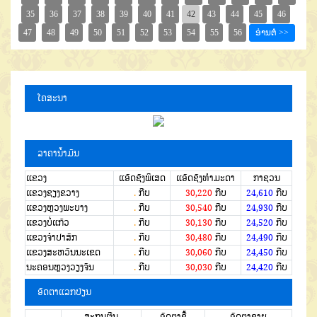
ໂຄສະນາ
ລາຄານໍ້າມັນ
ແຂວງ
ແອັດຊັງພິເສດ
ແອັດຊັງທຳມະດາ
ກາຊວນ
ແຂວງຊຽງຂວາງ
.
ກີບ
30,220
ກີບ
24,610
ກີບ
ແຂວງຫຼວງພະບາງ
.
ກີບ
30,540
ກີບ
24,930
ກີບ
ແຂວງບໍ່ແກ້ວ
.
ກີບ
30,130
ກີບ
24,520
ກີບ
ແຂວງຈໍາປາສັກ
.
ກີບ
30,480
ກີບ
24,490
ກີບ
ແຂວງສະຫວັນນະເຂດ
.
ກີບ
30,060
ກີບ
24,450
ກີບ
ນະຄອນຫຼວງວຽງຈັນ
.
ກີບ
30,030
ກີບ
24,420
ກີບ
ອັດຕາແລກປ່ຽນ
ສະກຸນເງີນ
ອັດຕາຊື້
ອັດຕາຂາຍ