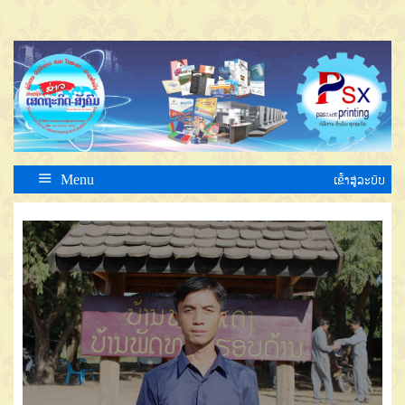
Menu
ເຂົ້າສູ່ລະບົບ