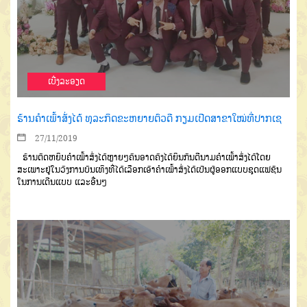
ເບີ່ງລະອຽດ
ຮ້ານຄຳເພົ້າສັ່ງໄດ້ ທຸລະກິດຂະຫຍາຍຕົວດີ ກຽມເປີດສາຂາໃໝ່ທີ່ປາກເຊ
27/11/2019
ຮ້ານຕັດຫຍິບຄຳເພົ້າສັ່ງໄດ້ຫຼາຍໆຄົນອາດຄົງໄດ້ຍິນກັນດີນາມຄຳເພົ້າສັ່ງໄດ້ໂດຍ
ສະເພາະຢູ່ໃນວົງການບັນເທິງທີ່ໄດ້ເລືອກເອົາຄຳເພົ້າສັ່ງໄດ້ເປັນຜູ້ອອກແບບຊຸດແຟຊັນ
ໃນການເດີນແບບ ແລະອື່ນໆ