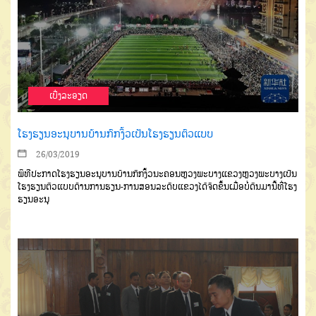
ເບີ່ງລະອຽດ
ໂຮງຮຽນອະນຸບານບ້ານກົກງິ້ວເປັນໂຮງຮຽນຕົວແບບ
26/03/2019
ພິທີປະກາດໂຮງຮຽນອະນຸບານບ້ານກົກງິ້ວນະຄອນຫຼວງພະບາງແຂວງຫຼວງພະບາງເປັນ
ໂຮງຮຽນຕົວແບບດ້ານການຮຽນ-ການສອນລະດັບແຂວງໄດ້ຈັດຂຶ້ນເມື່ອບໍ່ດົນມານີ້ທີ່ໂຮງ
ຮຽນອະນຸ