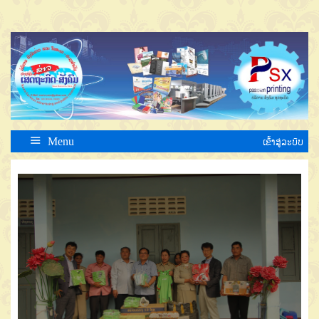
Menu
ເຂົ້າສູ່ລະບົບ