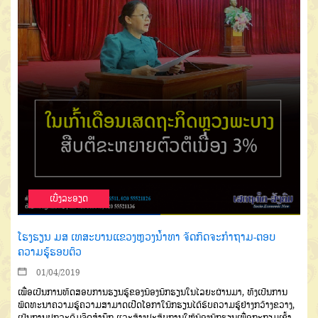
ເບີ່ງລະອຽດ
ໂຮງຮຽນ ມສ ເທສະບານແຂວງຫຼວງນໍ້າທາ ຈັດກິດຈະກຳຖາມ-ຕອບ
ຄວາມຮູ້ຮອບຕົວ
01/04/2019
ເພື່ອເປັນການທົດສອບການຮຽນຮູ້ຂອງນ້ອງນັກຮຽນໃນໄລຍະຜ່ານມາ, ທັງເປັນການ
ພັດທະນາຄວາມຮູ້ຄວາມສາມາດເປີດໂອກາໃນັກຮຽນໄດ້ຮັບຄວາມຮູ້ຢ່າງກວ້າງຂວາງ,
ເປັນການປຸກລະດົມຈິດສຳນຶກ ແລະສ້າງປະສົບການໃຫ້ນ້ອງນັກຮຽນເພື່ອກະກຽມເຂົ້າ