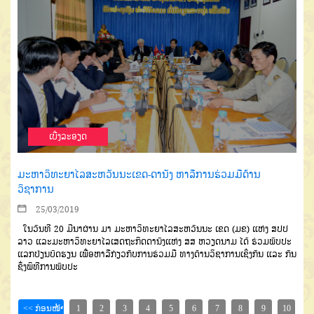
ເບີ່ງລະອຽດ
ມະຫາວິທະຍາໄລສະຫວັນນະເຂດ-ດານັງ ຫາລືການຮ່ວມມືດ້ານ
ວິຊາການ
25/03/2019
ໃນວັນທີ 20 ມີນາຜ່ານ ມາ ມະຫາວິທະຍາໄລສະຫວັນນະ ເຂດ (ມຂ) ແຫ່ງ ສປປ
ລາວ ແລະມະຫາວິທະຍາໄລເສດຖະກິດດານັງແຫ່ງ ສສ ຫວຽດນາມ ໄດ້ ຮ່ວມພົບປະ
ແລກປ່ຽນບົດຮຽນ ເພື່ອຫາລືກ່ຽວກັບການຮ່ວມມື ທາງດ້ານວິຊາການເຊິ່ງກັນ ແລະ ກັນ
ຊຶ່ງພິທີການພົບປະ