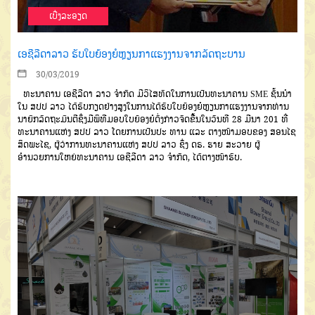
ເບີ່ງລະອຽດ
ເອຊີລີດາລາວ ຮັບໃບຍ້ອງຍໍຫຼຽນກາແຮງງານຈາກລັດຖະບານ
30/03/2019
ທະນາຄານ ​ເອຊີ​ລີດາ ລາວ ຈຳກັດ ມີ​ວິ​ໄສ​ທັດ​ໃນ​ການ​ເປັນ​ທະນາຄານ SME ຊັ້ນ​ນຳ ​
ໃນ ສປປ ລາວ ​ໄດ້​ຮັບ​ກຽດຢ່າງ​ສູງ​ໃນ​ການ​ໄດ້​ຮັບໃບ​ຍ້ອງຍໍ​ຫຼຽນກາ​ແຮງ​ງານ​ຈາກທ່ານ
ນາ​ຍົກ​ລັດຖະມົນຕີຊຶ່ງມີພິທີ​ມອບ​ໃບ​ຍ້ອງຍໍ​ດັ່ງກ່າວຈັດຂື້ນໃນ​ວັນ​ທີ 28 ມີນາ 201 ທີ່​
ທະນາຄານ​ແຫ່ງ ສປປ ລາວ ​ໂດຍ​ການ​​ເປັນ​ປະ ທານ​ ແລະ ຕາງໜ້າມອບຂອງ ສອນ​ໄຊ
ສິດ​ພະ​ໄຊ, ຜູ້​ວ່າການ​ທະນາຄານ​ແຫ່ງ ສປປ ລາວ ​​​ຊຶ່ງ ດຣ. ຮາ​ຍ ສະ​ວາຍ ຜູ້
ອຳນວຍການ​ໃຫຍ່​ທະນາຄານ ​ເອຊີ​ລີ​ດາ ລາວ ຈຳກັດ, ໄດ້ຕາງໜ້າຮັບ.