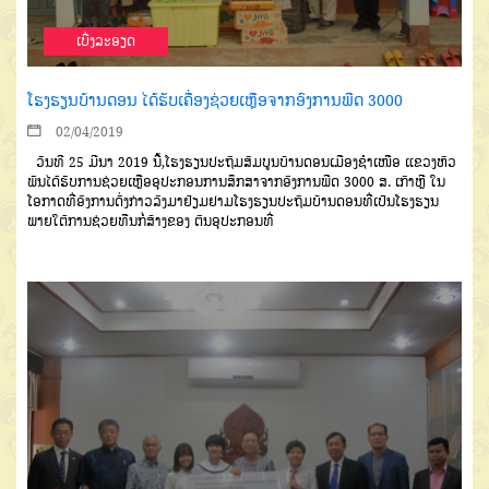
ເບີ່ງລະອຽດ
ໂຮງຮຽນບ້ານດອນ ໄດ້ຮັບເຄື່ອງຊ່ວຍເຫຼືອຈາກອົງການພີດ 3000
02/04/2019
ວັນທີ 25 ມີນາ 2019 ນີ້,ໂຮງຮຽນປະຖົມສົມບູນບ້ານດອນເມືອງຊຳເໜືອ ແຂວງຫົວ
ພັນໄດ້ຮັບການຊ່ວຍເຫຼືອອຸປະກອນການສຶກສາຈາກອົງການພີດ 3000 ສ. ເກົາຫຼີ ໃນ
ໂອກາດທີ່ອົງການດັ່ງກ່າວລົງມາຢ້ຽມຢາມໂຮງຮຽນປະຖົມບ້ານດອນທີ່ເປັນໂຮງຮຽນ
ພາຍໃຕ້ການຊ່ວຍທືນກໍ່ສ້າງຂອງ ຕົນອຸປະກອນທີ່