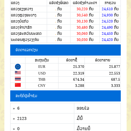
ແຂວງ
ແອັດຊັງພິເສດ
ແອັດຊັງທຳມະດາ
ກາຊວນ
ແຂວງຊຽງຂວາງ
.
ກີບ
30,220
ກີບ
24,610
ກີບ
ແຂວງຫຼວງພະບາງ
.
ກີບ
30,540
ກີບ
24,930
ກີບ
ແຂວງບໍ່ແກ້ວ
.
ກີບ
30,130
ກີບ
24,520
ກີບ
ແຂວງຈໍາປາສັກ
.
ກີບ
30,480
ກີບ
24,490
ກີບ
ແຂວງສະຫວັນນະເຂດ
.
ກີບ
30,060
ກີບ
24,450
ກີບ
ນະຄອນຫຼວງວຽງຈັນ
.
ກີບ
30,030
ກີບ
24,420
ກີບ
ອັດຕາແລກປ່ຽນ
ສະກຸນເງີນ
ອັດຕາຊື້
ອັດຕາຂາຍ
EUR
25.370
25.877
USD
22.319
22.553
THB
674.34
687.5
CNY
3.288
3.333
ສະຖິຕິຜູ້ເຂົ້າຊົມ
» 6
ອອນໄລ
» 2123
ມື້ນີ້
» 0
ມື້ວານນີ້