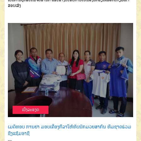
ສອບເສັງ
ເບີ່ງລະອຽດ
ເມດິທອບ ການຢາ ມອບເຄື່ອງກີລາໃຫ້ທັບນັກມວຍສາກົນ ທີມຊາດຮ່ວມ
ຊີງແຊ້ມອາຊີ