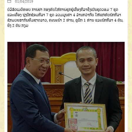
01/04/2019
ບໍລິສັດເມດິທອບ ການຢາ ກອງທັບໃຫ້ການຊຸກຍູ້ເຄື່ອງກີລາຊຶ່ງເປັນຊຸດວອມ 7 ຊຸດ
ແລະເຄື່ອງ ນຸ່ງຝຶກຊ້ອມກີລາ 7 ຊຸດ ລວມມູນຄ່າ 4 ລ້ານກວ່າກີບ ໃຫ້ແກ່ທັບນັກກີລາ
ຊົກມວຍສາກົນທີມຊາດລາວ, ຄະນະນຳ 2 ທ່ານ, ຄູຝຶກ 1 ທ່ານ ແລະນັກກີລາ 4 ຄົນ,
ຍິງ 2 ຄົນ ກຽມ