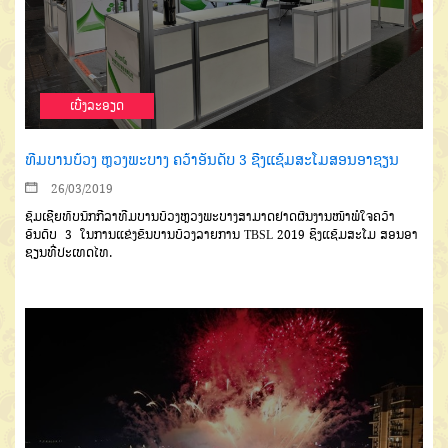
ເບີ່ງລະອຽດ
ທີມບານບ້ວງ ຫຼວງພະບາງ ຄວ້າອັນດັບ 3 ຊີງແຊ້ມສະໂມສອນອາຊຽນ
26/03/2019
ຊົມເຊີຍທັບນັກກີລາທີມບານບ້ວງຫຼວງພະບາງສາມາດຢາດຜົນງານໜ້າພໍໃຈຄວ້າ
ອັນດັບ 3 ໃນການແຂ່ງຂັນບານບ້ວງລາຍການ TBSL 2019 ຊິງແຊ້ມສະໂມ ສອນອາ
ຊຽນທີ່ປະເທດໄທ.