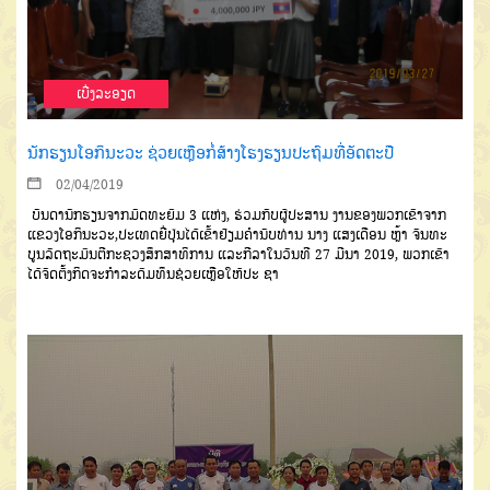
ເບີ່ງລະອຽດ
ນັກຮຽນໂອກິນະວະ ຊ່ວຍເຫຼືອກໍ່ສ້າງໂຮງຮຽນປະຖົມທີ່ອັດຕະປື
02/04/2019
ບັນດານັກຮຽນຈາກມັດທະຍົມ 3 ແຫ່ງ, ຮ່ວມກັບຜູ້ປະສານ ງານຂອງພວກເຂົາຈາກ
ແຂວງໂອກິນະວະ,ປະເທດຍີ່ປຸ່ນໄດ້ເຂົ້າຢ້ຽມຄຳນັບທ່ານ ນາງ ແສງເດືອນ ຫຼ້າ ຈັນທະ
ບູນລັດຖະມົນຕີກະຊວງສຶກສາທິການ ແລະກີລາໃນວັນທີ 27 ມີນາ 2019, ພວກເຂົາ
ໄດ້ຈັດຕັ້ງກິດຈະກຳລະດົມທຶນຊ່ວຍເຫຼືອໃຫ້ປະ ຊາ