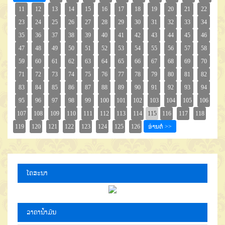
ໂຄສະນາ
ລາຄານໍ້າມັນ