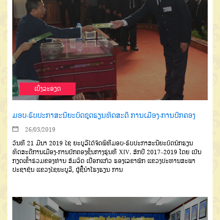
ເບີ່ງລະອຽດ
ມອບ-ຮັບປະກາສະນີຍະບັດຊຸດຮຽນທິດສະດີ ການເມືອງ-ການປົກຄອງ
26/03/2019
ວັນທີ 21 ມີນາ 2019 ໄຊ ຍະບູລີໄດ້ຈັດພິທີມອບ-ຮັບປະກາສະນີຍະບັດນັກຮຽນ
ທິດສະດີການເມືອງ-ການປົກຄອງຊັ້ນກາງຮຸ່ນທີ XIV. ສົກປີ 2017–2019 ໂດຍ ເປັນ
ກຽດເຂົ້າຮ່ວມຂອງທ່ານ ສົມລິດ ເປືອກແກ້ວ ຮອງເລຂາພັກ ແຂວງປະທານສະພາ
ປະຊາຊົນ ແຂວງໄຊຍະບູລີ, ຜູ້ຊີ້ນໍາໂຮງຮຽນ ການ