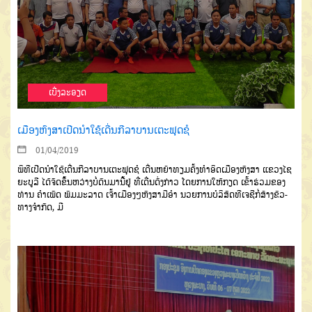
ເບີ່ງລະອຽດ
ເມືອງຫົງສາເປີດນຳໃຊ້ເດີ່ນກີລາບານເຕະຟຸດຊໍ
01/04/2019
ພິທີເປີດນຳໃຊ້ເດີ່ນກີລາບານເຕະຟຸດຊໍ ເດີ່ນຫຍ້າທຽມຄັ້ງທໍາອິດເມືອງຫົງສາ ແຂວງໄຊ
ຍະບູລີ ໄດ້ຈັດຂຶ້ນຫວ່າງບໍ່ດົນມານີ້ຢູ່ ທີ່ເດີ່ນດັ່ງກ່າວ ໂດຍການໃຫ້ກຽດ ເຂົ້າຮ່ວມຂອງ
ທ່ານ ຄໍາເພັດ ພົມມະລາດ ເຈົ້າເມືອງໆຫົງສາມີອໍາ ນວຍການບໍລິສັດທີເຈຊີກໍ່ສ້າງຂົວ-
ທາງຈໍາກັດ, ມີ