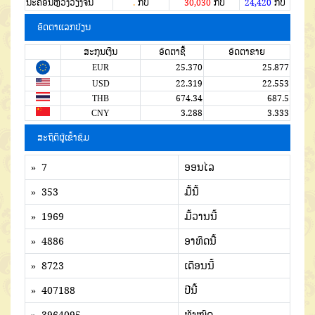
ນະຄອນຫຼວງວຽງຈັນ
.
ກີບ
30,030
ກີບ
24,420
ກີບ
ອັດຕາແລກປ່ຽນ
ສະກຸນເງີນ
ອັດຕາຊື້
ອັດຕາຂາຍ
EUR
25.370
25.877
USD
22.319
22.553
THB
674.34
687.5
CNY
3.288
3.333
ສະຖິຕິຜູ້ເຂົ້າຊົມ
» 7
ອອນໄລ
» 353
ມື້ນີ້
» 1969
ມື້ວານນີ້
» 4886
ອາທິດນີ້
» 8723
ເດືອນນີ້
» 407188
ປີນີ້
» 3964095
ທັງໜົດ