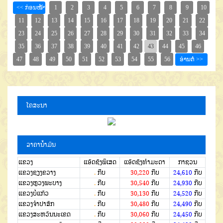
ໂຄສະນາ
ລາຄານໍ້າມັນ
ແຂວງ
ແອັດຊັງພິເສດ
ແອັດຊັງທຳມະດາ
ກາຊວນ
ແຂວງຊຽງຂວາງ
.
ກີບ
30,220
ກີບ
24,610
ກີບ
ແຂວງຫຼວງພະບາງ
.
ກີບ
30,540
ກີບ
24,930
ກີບ
ແຂວງບໍ່ແກ້ວ
.
ກີບ
30,130
ກີບ
24,520
ກີບ
ແຂວງຈໍາປາສັກ
.
ກີບ
30,480
ກີບ
24,490
ກີບ
ແຂວງສະຫວັນນະເຂດ
.
ກີບ
30,060
ກີບ
24,450
ກີບ