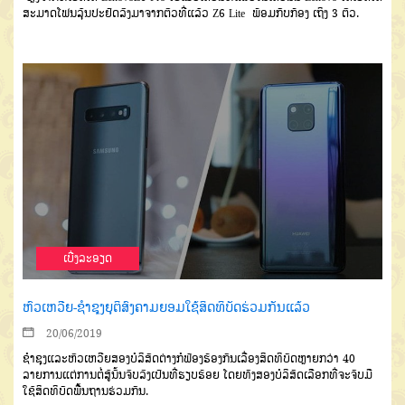
ສະມາດໂຟນລຸ້ນປະຢັດລົງມາຈາກຕົວທີ່ແລ້ວ Z6 Lite ພ້ອມກັບກ້ອງ ເຖິງ 3 ຕົວ.
ເບີ່ງລະອຽດ
ຫົວເຫວີຍ-ຊຳຊຸງຍຸຕິສົງຄາມຍອມໃຊ້ສິດທິບັດຮ່ວມກັນແລ້ວ
20/06/2019
ຊຳຊຸງແລະຫົວເຫວີຍສອງບໍລິສັດຕ່າງກໍຟ້ອງຮ້ອງກັນເລື່ອງສິດທິບັດຫຼາຍກວ່າ 40
ລາຍການແຕ່ການຕໍ່ສູ້ນັ້ນຈົບລົງເປັນທີ່ຮຽບຮ້ອຍ ໂດຍທັງສອງບໍລິສັດເລືອກທີ່ຈະຈັບມື
ໃຊ້ສິດທິບັດພື້ນຖານຮ່ວມກັນ.