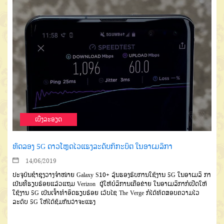
ເບີ່ງລະອຽດ
ທົດລອງ 5G ດາວໂຫຼດໄວແຮງລະດັບກິກະບິຕ ໃນອາເມລິກາ
14/06/2019
ປະຈຸບັນຊຳຊຸງວາງຈຳໜ່າຍ Galaxy S10+ ລຸ້ນຮອງຮັບການໃຊ້ງານ 5G ໃນອາເມລິ ກາ
ເປັນທີ່ຮຽບຮ້ອຍແລ້ວແຖມ Verizon ຜູ້ໃຫ້ບໍລິການເຄືອຂ່າຍ ໃນອາເມລິກາກໍເປີດໃຫ້
ໃຊ້ງານ 5G ເປັນເຈົ້າທຳອິດຮຽບຮ້ອຍ ເວັບໄຊ The Verge ກໍໄດ້ທົດສອບຄວາມໄວ
ລະດັບ 5G ໃຫ້ໄດ້ຊົມກັນວ່າຈະແຮງ