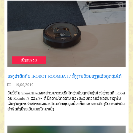
ເບີ່ງລະອຽດ
ລອງສຳຜັດກັບ IROBOT ROOMBA I7 ສັ່ງງານດ້ວຍສຽງແລ້ວດູດຝຸ່ນໄດ້
19/06/2019
ວັນນີ້ທີມ Snook!Hitechພາທ່ານມາງານເປີດໂຕຫຸ່ນຍົນດູດຝຸ່ນລຸ້ນໃໝ່ຫຼ້າສຸດຄື iRobot
ລຸ້ນ Roomba i7 ແລະi7+ ທີ່ມີຄວາມໂດດເດັ່ນ ແລະປະສົບຄວາມສຳເລັດຢ່າງສູງໃນ
ເລື່ອງຈ່ອງການຈຳໜ່າຍແລະມາພ້ອມກັບຫຸ່ນດູດຂີ້ເຫຍື້ອອອກຈາກເຄື່ອງໃນການສຳຜັດ
ທຳອິດຄັ້ງນີ້ຈະເປັນແນວໃດມາເບິ່ງ