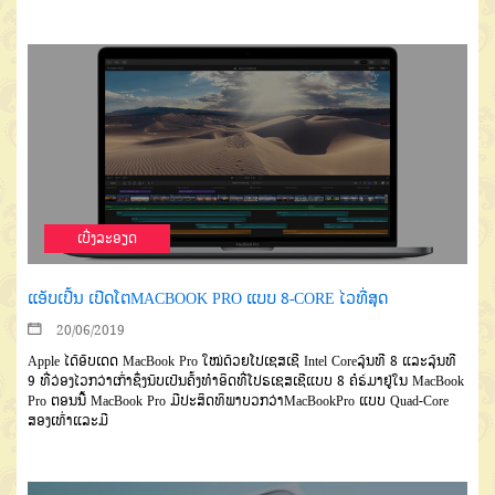
ເບີ່ງລະອຽດ
ແອັບເປີ້ນ ເປີດໂຕMACBOOK PRO ແບບ 8-CORE ໄວທີ່ສຸດ
20/06/2019
Apple ໄດ້ອັບເດດ MacBook Pro ໃໝ່ດ້ວຍໂປເຊສເຊີ Intel Coreລຸ້ນທີ 8 ແລະລຸ້ນທີ
9 ທີ່ວ່ອງໄວກວ່າເກົ່າຊຶ່ງນັບເປັນຄັ້ງທຳອິດທີ່ໂປຣເຊສເຊີແບບ 8 ຄໍຣ໌ມາຢູ່ໃນ MacBook
Pro ຕອນນີ້ MacBook Pro ມີປະສິດທິພາບວກວ່າMacBookPro ແບບ Quad-Core
ສອງເທົ່າແລະມີ