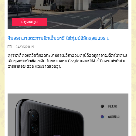
ເບີ່ງລະອຽດ
ຈີນອອກມາດຕະການຍົກເວັ້ນພາສີ ໃຫ້ກຸ່ມບໍລິສັດຊອຟແວຣ 
24/06/2019
ຫຼັງຈາກທີ່ຫົວເຫວີຍຖືກລັດຖະບານອາເມລິກາລວມທັງບໍລິສັດຄູ່ຄ້າອາເມລິກາໄດ້ຫ້າມ
ເຮັດທຸລະກິດກັບຫົວເຫວີຍ ໂດຍສະ ເພາະ Google ແລະARM ທີ່ມີຄວາມສຳຄັນໃນ
ແງ່ຂອງຊອຟ ແວຣ ແລະຮາດແວຣສູງ.