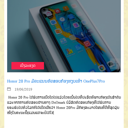
ເບີ່ງລະອຽດ
Honor 20 Pro ມີຄະແນນທົດສອບກ້ອງທຽບເທົ່າ OnePlus7Pro
19/06/2019
Honor 20 Pro ໄດ້ຮັບການເປີດໂຕໄປແລ້ວໂດຍເນັ້ນໄປທີ່ປະສິດທິພາບກ້ອງເປັນສຳຄັນ
ແລະຈາກການທົດສອບຜ່ານທາງ DxOmark ບໍລິສັດທົດສອບກ້ອງທີ່ໄດ້ຮັບການ
ຍອມຮັບໄປທົ່ວໂລກກໍໄດ້ເປີດເຜີຍວ່າ Honor 20Pro ມີກ້ອງສະມາດໂຟນທີ່ດີທີ່ສຸດລຸ້ນ
ໜຶ່ງໃນຂະນະນີ້(ແມ່ນແຕ່ຈະບໍ່ໄດ້ໃຊ້