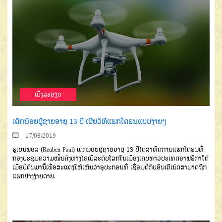
ເບີ່ງລະອຽດ
ເດັກນ້ອຍຜູ້ຊາຍອາຍຸ 13 ປີ ເຜີຍວິທີແຮກໂດຣນແບບງ່າຍໆ
17/06/2019
ຣູເບນພອລ (Reuben Paul) ເດັກນ້ອຍຜູ້ຊາຍອາຍຸ 13 ປີໄດ້ສາທິດການແຮກໂດຣນທີ່
ກອງປະຊຸມຄວາມໝັ້ນຄົງທາງໄຊເບີລະດັບໂລກໃນເມືອງເຄບທາວປະເທດອາຟຣິກາໃຕ້
ເມື່ອບໍ່ດົນມານີ້ເພື່ອສະແດງໃຫ້ເຫັນວ່າອຸປະກອນທີ່ ເຊື່ອມຕໍ່ກັບອິນເຕີເນັດສາມາດຖືກ
ແຮກຢ່າງງ່າຍດາຍ.