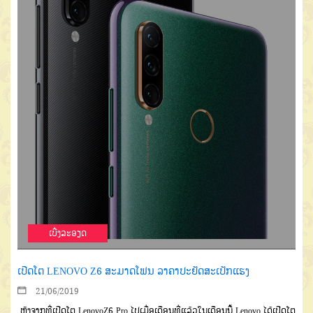
ເບີ່ງລະອຽດ
ເປີດໂຕ LENOVO Z6 ສະມາດໂຟນ ລາຄາປະຢັດສະເປັກແຮງ
21/06/2019
ຫຼັງຈາກທີ່ເປີດໂຕ LenovoZ6 Pro ໄປເມື່ອເດືອນທີ່ແລ້ວໃນເດືອນນີ້ Lenovo ໄດ້ເປີດໂຕ