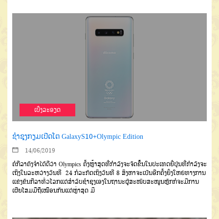
ເບີ່ງລະອຽດ
ຊຳຊຸງກຽມເປີດໂຕ GalaxyS10+Olympic Edition
14/06/2019
ຄໍກີລາຄົງຈຳໄດ້ດີວ່າ Olympics ຄັ້ງຫຼ້າສຸດທີ່ກຳລັງຈະຈັດຂຶ້ນໃນປະເທດຍີ່ປຸ່ນທີ່ກຳລັງຈະ
ເຖິງໃນລະຫວ່າງວັນທີ 24 ກໍລະກົດເຖິງວັນທີ 8 ສິງຫາຈະເປັນອີກຄັ້ງຍິ່ງໃຫຍ່ທາງການ
ແຂ່ງຂັນກີລາທົ່ວໂລກແຕ່ສຳລັບຊຳຊຸງເອງໃນຖານະຜູ້ສະໜັບສະໜູນຫຼັກກໍຈະມີການ
ເຜີຍໂສມມືຖືເໝືອນກັນແຕ່ຫຼ່າສຸດ ມີ