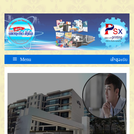
Menu
ເຂົ້າສູ່ລະບົບ