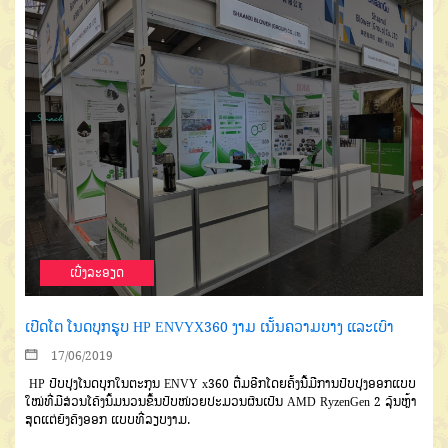
ເບີ່ງລະອຽດ
ເປີດໂຕ ໂນດບຸກຮູບ HP ENVYX360 ງາມ ເນັ້ນຄວາມບາງ ແລະເບົາ
17/06/2019
HP ປັບປຸງໂນດບຸກໃນຕະກຸນ ENVY x360 ຕື່ມອີກໂດຍຄັ້ງນີ້ມີການປັບປຸງອອກແບບ
ໃໝ່ທີ່ມີສ່ວນໂຄ້ງນິ້ມນວນຂຶ້ນປັບໜ່ວຍປະມວນຜົນເປັນ AMD RyzenGen 2 ລຸ້ນຫຼ້າ
ສຸດແຕ່ຍັງຄົງອອກ ແບບທີ່ລຽບງາມ.