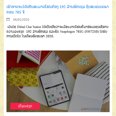
ເຮົາອາດຈະໄດ້ເຫັນສະມາດໂຟນກ້ອງ 192 ລ້ານພິກເຊລ ຊິບສະແນບດຣາ
ກອນ 765 ຈີ
06/05/2020
ເວັບໄຊ Difital Chat Station ໄດ້ເປີດເຜີຍວ່າຈະມີສະມາດໂຟນທີ່ມາພ້ອມເຊນເຊີພາບ
ຄວາມລະອຽດ 192 ລ້ານພິກເຊລ ແລະຊິບ Snapdragon 765G (SM7250) ໄດຮັບ
ການເປີດໂຕ ໃນເດືອນພຶດສະພາ 2020.
ເບີ່ງລະອຽດ