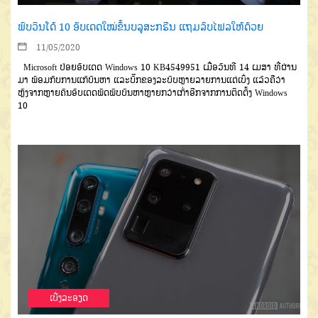
ພົບວິນໂດ້ 10 ອັບເດດໃໝ່ຂຶ້ນບລູສະກຣີນ ແຖມລົບໄຟລໃຫ້ດ້ວຍ
11/05/2020
Microsoft ປ່ອຍອັບເດດ Windows 10 KB4549951 ເມື່ອວັນທີ 14 ເມສາ ທີ່ຜ່ານ
ມາ ພ້ອມກັບການແກ້ບັນຫາ ແລະບັ໊ກຂອງລະບົບຫຼາຍລາຍການແຕ່ເບິ່ງ ແລ້ວຄືວ່າ
ຫຼັງຈາກຫຼາຍຄົນອັບເດດພັດພົບບັນຫາຫຼາຍກວ່າເກົ່າອີກຈາກການຕິດຕັ້ງ Windows
10
ເບີ່ງລະອຽດ