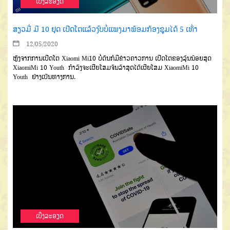
ເບີ່ງລະອຽດ
ສຽວມີ່ ມີ 10 ຢຸດ ເປີດໂຕແລ້ວງົບບໍ່ແພງມາພ້ອມກ້ອງຊູມໄດ້ 5 ເທົ່າ
12/05/2020
ຫຼັງຈາກການເປີດໂຕ Xiaomi Mi10 ບໍ່ດົນກໍມີຂ່າວຄາວການ ເປີດໂຕຂອງລຸ້ນນ້ອຍສຸດ
XiaomiMi 10 Youth ກຳລັງຈະເຜີຍໂສມຈົນລ້າສຸດໄດ້ເຜີຍໂສມ XiaomiMi 10
Youth ຢ່າງເປັນທາງການ.
ເບີ່ງລະອຽດ