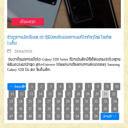
ເບີ່ງລະອຽດ
ຊຳຊຸງກາແລັກຊີເອສ 20 ຊີຣີປ່ອຍອັບເດດການແກ້ໄຂກ້ອງໃໝ່ ໂຟກັສ
ໄວຂຶ້ນ
30/04/2020
ນັບວ່າຕັ້ງແຕ່ການເປີດໂຕ Galaxy S20 Series ຖືວ່າເປັນອີກມືຖືທີ່ອັບເກຣດໄດ້ໄວຫຼາຍ
ພໍສົມຄວນແຕ່ລ້າສຸດ @IceUniverse ໄດ້ອອກມາເຜີຍພາບການອັບເດດຂອງ Samsung
Galaxy S20 ໃນ ສປ ຈີນຕື່ມອີກ.