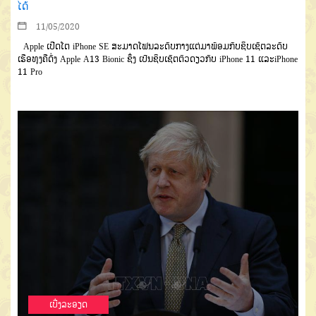
ໄດ້
11/05/2020
Apple ເປີດໂຕ iPhone SE ສະມາດໂຟນລະດັບກາງແຕ່ມາພ້ອມກັບຊິບເຊັຕລະດັບ
ເຮືອທຸງຄືດັ່ງ Apple A13 Bionic ຊຶ່ງ ເປັນຊິບເຊັຕຕົວດຽວກັບ iPhone 11 ແລະiPhone
11 Pro
ເບີ່ງລະອຽດ