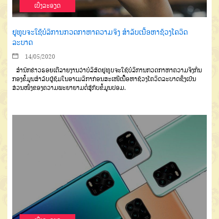
ເບີ່ງລະອຽດ
ຢູທູບຈະໃຊ້ບໍລິການກວດກາຫາຄວາມຈິງ ສຳລັບເນື້ອຫາຊ້ວງໂຄວິດ
ລະບາດ
14/05/2020
ສຳນັກຂ່າວຣອຍເຕີລາຍງານວ່າບໍລິສັດຢູທູບຈະໃຊ້ບໍລິການກວດກາຫາຄວາມຈິງກັ່ນ
ກອງຂໍ້ມູນສຳລັບຜູ້ຊົມໃນອາເມລິກາກ່ອນສະເໜີເນື້ອຫາຊ້ວງໂຄວິດລະບາດຊຶ່ງເປັນ
ສ່ວນໜຶ່ງຂອງຄວາມພະຍາຍາມຕໍ່ສູ້ກັບຂໍ້ມູນປອມ.