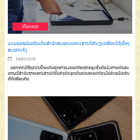
ເບີ່ງລະອຽດ
ລວມແອພລິເຄຊັນເດັ່ນສຳລັບສະແກນເອກະສານໃຫ້ນຽນເໝືອນໃຊ້ເຄື່ອງ
ສະແກນຈິງ
04/05/2020
ນອກຈາກມືຖືທຸກວັນນີ້ຈະເປັນທຸກຢ່າງແມ່ນແຕ່ກ້ອງຖ່າຍຮູບຊັ້ນດີແລ້ວກາຍເປັນສະ
ແກນເນີສຳລັບຖ່າຍເອກະສານໄດ້ນັ້ນຄົງເປັນຈຸດເດັ່ນແນ່ນອນແຕ່ຕ້ອງມີແອັບພລິເຄຊັນ
ທີ່ດີເໝືອນກັນ.