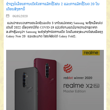
ຊຳຊຸງບໍ່ເລື່ອນການເປີດໂຕກາແລັກຊີ້ໂຟນ 2 ແລະກາແລັກຊີ້ໂນຕ 20 ໃນ
ເດືອນສິງຫານີ້
06/05/2020
ແມ່ນວ່າຂະບວນການຜະລິດຊິບລະດັບ 3 ນາໂນແມັດຂອງ Samsung ຈະຖືກເລື່ອນໄປ
ເປັນປີ 2022 ເນື່ອງຈາກວິກິດ COVID-19 ແລ້ວກໍຕາມແຕ່ມີລາຍງານລ້າສຸດຈາກ
ສ.ເກົາຫຼີລະບຸວ່າ Samsung ຈະຍັງຄົງກຳນົດການເປີດ ໂຕເດີມຂອງສະມາດໂຟນເຮືອທຸງ
Galaxy Note 20 ແລະສະມາດ ໂຟນຈໍພັບໄດ້ Galaxy Fold2.