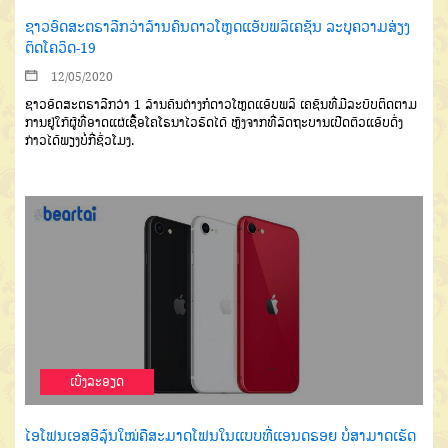
ຊາວອົດສະຕຣາລີກວ່າລ້ານຄົນດາວໂຫຼດແອັບພລິເຄຊັນ ລະບຸຄວາມສ່ຽງ
ຕິດໂຄວິດ-19
12/05/2020
ຊາວອົດສະຕຣາລີກວ່າ 1 ລ້ານຄົນຕ່າງກໍດາວໂຫຼດແອັບພລິ ເຄຊັນທີ່ມີລະບົບຕິດຕາມ
ການຢູ່ໃກ້ຜູ້ທີ່ອາດແຜ່ເຊື້ອໂຄໂຣນາໄວຣັດໄດ້ ຫຼັງຈາກທີ່ລັດຖະບານເປີດຕົວແອັບດັ່ງ
ກ່າວໄດ້ພຽງບໍ່ກີ່ຊົ່ວໂມງ.
ເບີ່ງລະອຽດ
ໄອໂຟນເອສອີລຸ້ນໃໝ່ຄືສະມາດໂຟນໃນແບບທີ່ແອນດຣອຍ ບໍ່ສາມາດເຮັດ