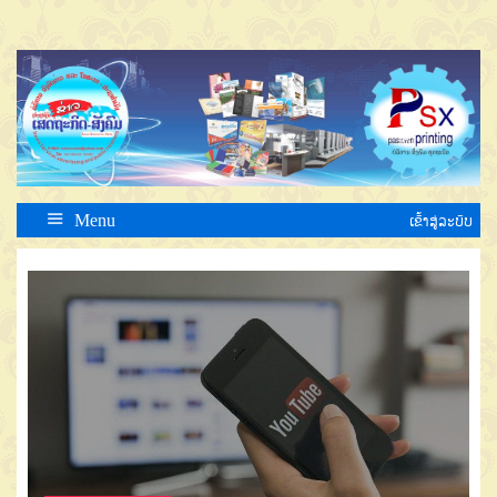
Menu
ເຂົ້າສູ່ລະບົບ