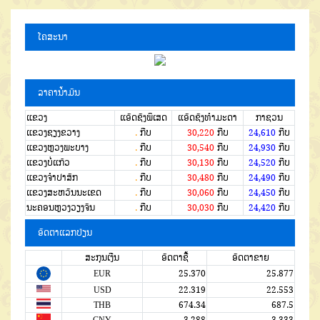
ໂຄສະນາ
ລາຄານໍ້າມັນ
ແຂວງ
ແອັດຊັງພິເສດ
ແອັດຊັງທຳມະດາ
ກາຊວນ
ແຂວງຊຽງຂວາງ
.
ກີບ
30,220
ກີບ
24,610
ກີບ
ແຂວງຫຼວງພະບາງ
.
ກີບ
30,540
ກີບ
24,930
ກີບ
ແຂວງບໍ່ແກ້ວ
.
ກີບ
30,130
ກີບ
24,520
ກີບ
ແຂວງຈໍາປາສັກ
.
ກີບ
30,480
ກີບ
24,490
ກີບ
ແຂວງສະຫວັນນະເຂດ
.
ກີບ
30,060
ກີບ
24,450
ກີບ
ນະຄອນຫຼວງວຽງຈັນ
.
ກີບ
30,030
ກີບ
24,420
ກີບ
ອັດຕາແລກປ່ຽນ
ສະກຸນເງີນ
ອັດຕາຊື້
ອັດຕາຂາຍ
EUR
25.370
25.877
USD
22.319
22.553
THB
674.34
687.5
CNY
3.288
3.333