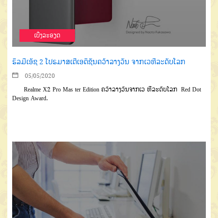
ເບີ່ງລະອຽດ
ຣິລມີເອັຊ 2 ໂປຣມາສເຕີເອດິຊັນຄວ້າລາງວັນ ຈາກເວທີລະດັບໂລກ
05/05/2020
Realme X2 Pro Mas ter Edition ຄວ້າລາງວັນຈາກເວ ທີລະດັບໂລກ Red Dot
Design Award.