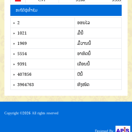
ສະຖິຕິຜູ້ເຂົ້າຊົມ
» 2
ອອນໄລ
» 1021
ມື້ນີ້
» 1969
ມື້ວານນີ້
» 5554
ອາທິດນີ້
» 9391
ເດືອນນີ້
» 407856
ປີນີ້
» 3964763
ທັງໜົດ
Copyright ©
2026 All rights reserved
Designed By