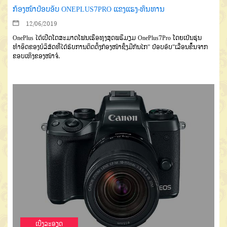
ກ້ອງໜ້າປ໊ອບອັບ ONEPLUS7PRO ແຂງແຮງ-ທົນທານ
12/06/2019
OnePlus ໄດ້ເປີດໂຕສະມາດໂຟນເຮືອທຸງສຸດພຣີມຽມ OnePlus7Pro ໂດຍເປັນຮຸ່ນ
ທຳອິດຂອງບໍລິສັດທີ່ໄດ້ຮັບການຕິດຕັ້ງກ້ອງໜ້າຊຶ່ງມີກົນໄກ” ປ໊ອບອັບ”ເລື່ອນຂຶ້ນຈາກ
ຂອບເທິງຂອງໜ້າຈໍ.
ເບີ່ງລະອຽດ