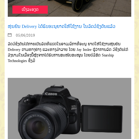
ເບີ່ງລະອຽດ
ຫຸ່ນຍົນ Delivery ໄດ້ຮັບອະນຸຍາດໃຫ້ໃຊ້ງານ ໃນລັດວໍຊິງຕັນແລ້ວ
05/06/2019
ລັດວໍຊິງຕັນໄດ້ກາຍເປັນລັດທີແປດໃນອາເມລິກາທີ່ອະນຸ ຍາດໃຫ້ໃຊ້ງານຫຸ່ນຍົນ
Delivery ຕາມທາງຍ່າງ ແລະທາງມ້າລາຍ ໂດຍ Jay Inslee ຜູ້ວ່າການລັດ ວໍຊິງຕັນໄດ້
ລົງນາມໃນເລື່ອງນີ້ຫຼັງຈາກໄດ້ຮັບການສະໜັບສະໜູນ ໂດຍບໍລິສັດ Starship
Technologies ຊຶ່ງມີ