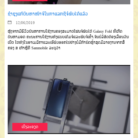
ຊຳຊຸງແກ້ບັນຫາໜ້າຈໍໃນກາແລກຊີຈໍພັບໄດ້ແລ້ວ
12/06/2019
ຫຼັງຈາກມີຣີວິວບັນຫາການໃຊ້ງານຂອງສະມາດໂຟນຈໍພັບໄດ້ Galaxy Fold ທີ່ເກີດ
ບັນຫາມອດ ຂະນະການໃຊ້ງານທັງແບບເຕັມຈໍແລະພັບຈໍເຂົ້າ.ຈົນບໍລິສັດຕ້ອງເລື່ອນວັນ
ເປີດ ໂຕທັງໃນອາເມລິກາແລະເອີຣົບອອກໄປຢ່າງບໍ່ມີກຳນົດຫຼ້າສຸດມີລາຍງານຈາກສື່
ຂອງ ສ ເກົາຫຼີຄື Sammobile ລະບຸວ່າ
ເບີ່ງລະອຽດ