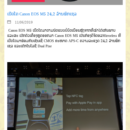
ເປີດໂຕ Canon EOS M5 24,2 ລ້ານພິກເຊລ
11/06/2019
Canon EOS M5 ເປີດໂຕມາຕາມນັດແບບບໍ່ບິດເບືອນຫຼັງຈາກທີ່ເຮົາໄດ້ເຫັນພາບ
ແລະສະ ເປັກຕົວເຄື່ອງຫຼຸດອອກມາ Canon EOS M5 ເປັນກ້ອງດິຈິຕອລMirrorless ທີ່
ເປີດໂຕມາພ້ອມກັບເຊັນເຊີ CMOS ຂະໜາດ APS-C ຄວາມລະອຽດ 24,2 ລ້ານພິກ
ເຊລ ແລະເຕັກໂນໂລຊີ Dual Pixe