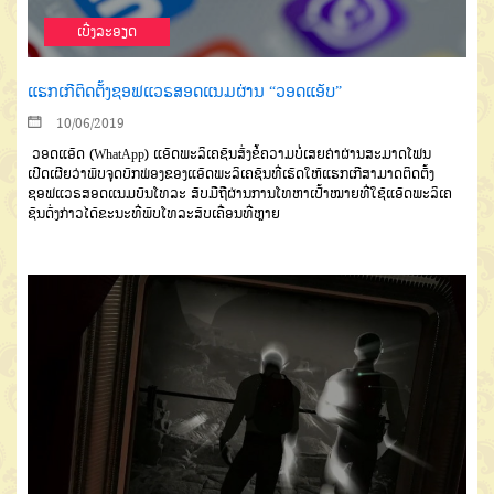
ເບີ່ງລະອຽດ
ແຮກເກີຕິດຕັ້ງຊອຟແວຣສອດແນມຜ່ານ “ວອດແອັບ”
10/06/2019
ວອດແອັດ (WhatApp) ແອັດພະລິເຄຊັນສົ່ງຂໍ້ຄວາມບໍ່ເສຍຄ່າຜ່ານສະມາດໂຟນ
ເປີດເຜີຍວ່າພົບຈຸດບົກພ່ອງຂອງແອັດພະລິເຄຊັນທີ່ເຮັດໃຫ້ແຮກເກີສາມາດຕິດຕັ້ງ
ຊອຟແວຣສອດແນມບົນໂທລະ ສັບມືຖືຜ່ານການໂທຫາເປົ້າໝາຍທີ່ໃຊ້ແອັດພະລິເຄ
ຊັນດັ່ງກ່າວໄດ້ຂະນະທີ່ພົບໂທລະສັບເຄື່ອນທີ່ຫຼາຍ