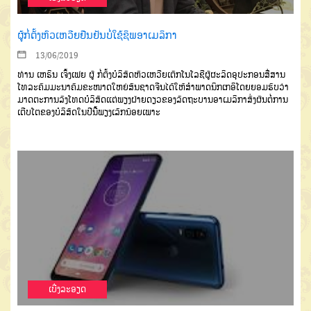
ຜູ້ກໍ່ຕັ້ງຫົວເຫວີຍຢືນຢັນບໍ່ໃຊ້ຊິພອາເມລິກາ
13/06/2019
ທ່ານ ເຫຣິນ ເຈິ້ງເຟຍ ຜູ້ ກໍ່ຕັ້ງບໍລິສັດຫົວເຫວີຍເຕັກໂນໂລຊີຜູ້ຜະລິດອຸປະກອນສື່ສານ
ໂທລະຄົມມະນາຄົມຂະໜາດໃຫຍ່ສັນຊາດຈີນໄດ້ໃຫ້ສຳພາດນິກເກອິໂດຍຍອມຮັບວ່າ
ມາດຕະການລົງໂທດບໍລິສັດແຕ່ພຽງຝ່າຍດຽວຂອງລັດຖະບານອາເມລິກາສົ່ງຜົນຕໍ່ການ
ເຕີບໂຕຂອງບໍລິສັດໃນປີນີ້ພຽງເລັກນ້ອຍເພາະ
ເບີ່ງລະອຽດ