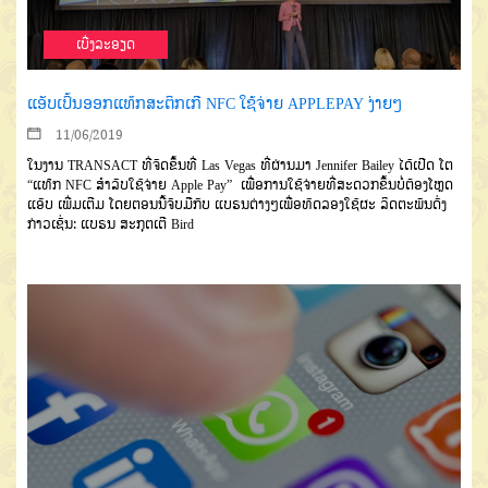
ເບີ່ງລະອຽດ
ແອັບເປິ້ນອອກແທ໊ກສະຕິກເກີ NFC ໃຊ້ຈ່າຍ APPLEPAY ງ່າຍໆ
11/06/2019
ໃນງານ TRANSACT ທີ່ຈັດຂຶ້ນທີ່ Las Vegas ທີ່ຜ່ານມາ Jennifer Bailey ໄດ້ເປີດ ໂຕ
“ແທ໊ກ NFC ສຳລັບໃຊ້ຈ່າຍ Apple Pay” ເພື່ອການໃຊ້ຈ່າຍທີ່ສະດວກຂຶ້ນບໍ່ຕ້ອງໂຫຼດ
ແອັບ ເພີ່ມເຕີມ ໂດຍຕອນນີ້ຈັບມືກັບ ແບຣນຕ່າງໆເພື່ອທົດລອງໃຊ້ຜະ ລິດຕະພັນດັ່ງ
ກ່າວເຊັ່ນ: ແບຣນ ສະກຸຕເຕີ Bird