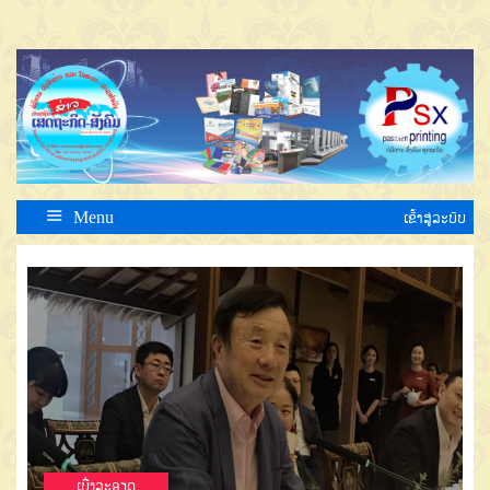
Menu
ເຂົ້າສູ່ລະບົບ
ເບີ່ງລະອຽດ