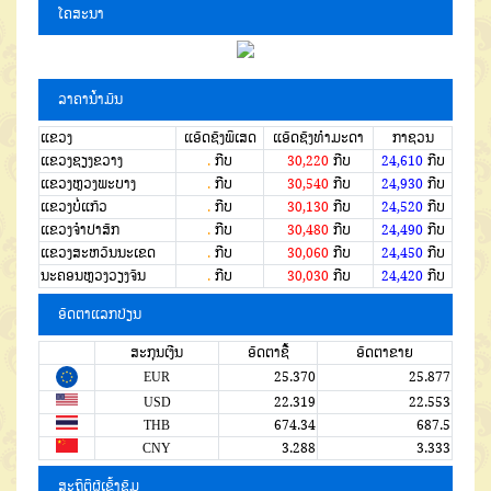
ໂຄສະນາ
ລາຄານໍ້າມັນ
ແຂວງ
ແອັດຊັງພິເສດ
ແອັດຊັງທຳມະດາ
ກາຊວນ
ແຂວງຊຽງຂວາງ
.
ກີບ
30,220
ກີບ
24,610
ກີບ
ແຂວງຫຼວງພະບາງ
.
ກີບ
30,540
ກີບ
24,930
ກີບ
ແຂວງບໍ່ແກ້ວ
.
ກີບ
30,130
ກີບ
24,520
ກີບ
ແຂວງຈໍາປາສັກ
.
ກີບ
30,480
ກີບ
24,490
ກີບ
ແຂວງສະຫວັນນະເຂດ
.
ກີບ
30,060
ກີບ
24,450
ກີບ
ນະຄອນຫຼວງວຽງຈັນ
.
ກີບ
30,030
ກີບ
24,420
ກີບ
ອັດຕາແລກປ່ຽນ
ສະກຸນເງີນ
ອັດຕາຊື້
ອັດຕາຂາຍ
EUR
25.370
25.877
USD
22.319
22.553
THB
674.34
687.5
CNY
3.288
3.333
ສະຖິຕິຜູ້ເຂົ້າຊົມ