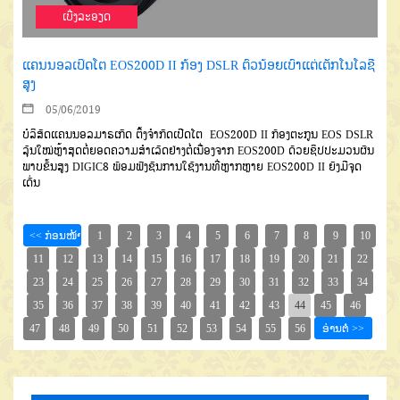
ເບີ່ງລະອຽດ
ແຄນນອລເປິດໂຕ EOS200D II ກ້ອງ DSLR ຕົວນ້ອຍເບົາແຕ່ເຕັກໂນໂລຊີ
ສູງ
05/06/2019
ບໍລິສັດແຄນນອລມາຣເກັດ ຕິ້ງຈຳກັດເປີດໂຕ EOS200D II ກ້ອງຕະກູນ EOS DSLR
ລຸ້ນໃໝ່ຫຼ້າສຸດຕໍ່ຍອດຄວາມສຳເລັດຢ່າງຕໍ່ເນື່ອງຈາກ EOS200D ດ້ວຍຊິປປະມວນຜົນ
ພາບຂັ້ນສູງ DIGIC8 ພ້ອມຟັງຊັນການໃຊ້ງານທີ່ຫຼາກຫຼາຍ EOS200D II ຍັງມີຈຸດ
ເດັ່ນ