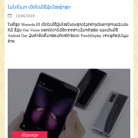
ໂມໂຕໂຣລາ ເປີດໂຕມືຖືລຸ້ນໃໝ່ຫຼ້າສຸດ
13/06/2019
ໃນທີ່ສຸດ Motorola ໄດ້ ເປີດໂຕມືຖືລຸ້ນໃໝ່ໃນຕະຫຼາດໂລກຢ່າງເປັນທາງການແລ້ວມັນ
ກໍມີ ຊື່ລຸ້ນ One Vision ບອກໄດ້ວ່າບໍ່ມີຜິດຈາກຂ່າວລືມາທັງໝົດ ແລະເປັນມືຖື
Android One ລຸ້ນທຳອິດທີ່ມາພ້ອມກັບໜ້າຈໍແບບ PunchDisplay ເຈາະຮູກ້ອງໄວ້ມູມ
ຊ້າຍ.
ເບີ່ງລະອຽດ