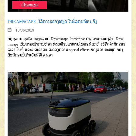
ເບີ່ງລະອຽດ
DREAMSCAPE ບໍລິການທ່ອງທ່ຽວ ໃນໂລກເໝືອນຈິງ
10/06/2019
ບຣຸຊວອນ ຊີອີໂອ ຂອງບໍລິສັດ Dreamscape Immersive ກ່າວວ່າເຮົາມອງວ່າ Drea
mscape ເປັນນາຍໜ້າການທ່ອງ ທ່ຽວທີ່ຈະພາທ່ານໄປທ່ອງໂລກທີ່ ໄຮ້ຂີດຈຳກັດຂອງ
ເວລາພື້ນທີ່ ແລະມິຕິເຂົາເຄີຍເຮັດວຽກດ້ານ special effects ຂອງສວນສະໜຸກ ຂອງ
ດິສນີຕອນນີ້ເຂົາເປັນຊີອີໂອ ຂອງ