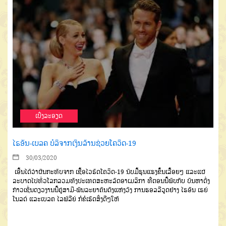
ເບີ່ງລະອຽດ
ໄຣອັນ-ເບລຄ ບໍລິຈາກເງິນລ້ານຊ່ວຍໂຄວິດ-19
30/03/2020
ເອີ້ນໄດ້ວ່າຜົນກະທົບຈາກ ເຊື້ອໄວຣັດໂຄວິດ-19 ນັບມື້ຮຸນແຮງຂຶ້ນເລື້ອຍໆ ແລະແຜ່
ລະບາດໄປທົ່ວໂລກລວມທັງປະເທດສະຫະລັດອາເມລິກາ ທີ່ຕອນນີ້ພົບກັບ ບັນຫາດັ່ງ
ກ່າວເຊັ່ນດຽວງານນີ້ຄູ່ສາມີ-ພັນລະຍາຄົນດັງແຫ່ງວົງ ການຮອລລີວູດຢ່າງ ໄຣອັນ ເຣຍ໌
ໂນລດ໌ ແລະເບລຄ ໄລຟ໌ລີຍ໌ ກໍຂໍເຮັດສິ່ງດີໆໃຫ້