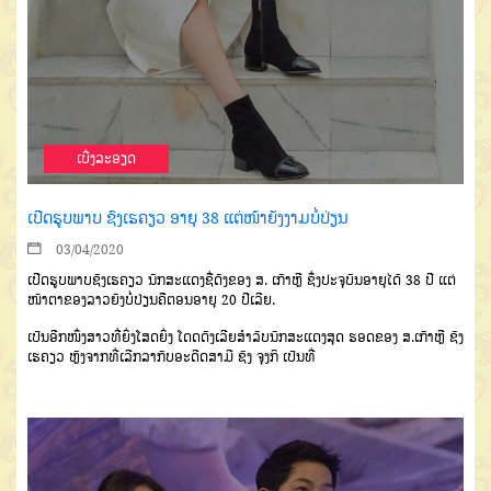
ເບີ່ງລະອຽດ
ເປີດຮູບພາບ ຊົງເຮຄຽວ ອາຍຸ 38 ແຕ່ໜ້າຍັງງາມບໍ່ປ່ຽນ
03/04/2020
ເປີດຮູບພາບຊົງເຮຄຽວ ນັກສະແດງຊື່ດັງຂອງ ສ. ເກົາຫຼີ ຊຶ່ງປະຈຸບັນອາຍຸໄດ້ 38 ປີ ແຕ່
ໜ້າຕາຂອງລາວຍັງບໍ່ປ່ຽນຄືຕອນອາຍຸ 20 ປີເລີຍ.
ເປັນອີກໜຶ່ງສາວທີ່ຍິ່ງໂສດຍິ່ງ ໂດດດັງເລີຍສຳລັບນັກສະແດງສຸດ ຮອດຂອງ ສ.ເກົາຫຼີ ຊົງ
ເຮຄຽວ ຫຼັງຈາກທີ່ເລີກລາກັບອະດີດສາມີ ຊົງ ຈຸງກິ ເປັນທີ່