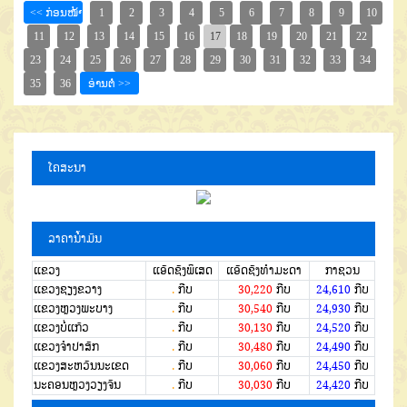
ໂຄສະນາ
ລາຄານໍ້າມັນ
ແຂວງ
ແອັດຊັງພິເສດ
ແອັດຊັງທຳມະດາ
ກາຊວນ
ແຂວງຊຽງຂວາງ
.
ກີບ
30,220
ກີບ
24,610
ກີບ
ແຂວງຫຼວງພະບາງ
.
ກີບ
30,540
ກີບ
24,930
ກີບ
ແຂວງບໍ່ແກ້ວ
.
ກີບ
30,130
ກີບ
24,520
ກີບ
ແຂວງຈໍາປາສັກ
.
ກີບ
30,480
ກີບ
24,490
ກີບ
ແຂວງສະຫວັນນະເຂດ
.
ກີບ
30,060
ກີບ
24,450
ກີບ
ນະຄອນຫຼວງວຽງຈັນ
.
ກີບ
30,030
ກີບ
24,420
ກີບ