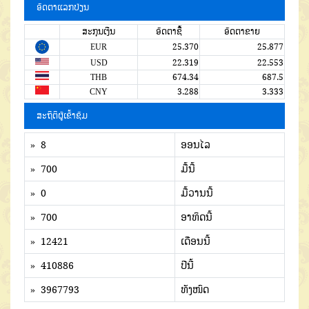
ອັດຕາແລກປ່ຽນ
ສະກຸນເງີນ
ອັດຕາຊື້
ອັດຕາຂາຍ
EUR
25.370
25.877
USD
22.319
22.553
THB
674.34
687.5
CNY
3.288
3.333
ສະຖິຕິຜູ້ເຂົ້າຊົມ
» 8
ອອນໄລ
» 700
ມື້ນີ້
» 0
ມື້ວານນີ້
» 700
ອາທິດນີ້
» 12421
ເດືອນນີ້
» 410886
ປີນີ້
» 3967793
ທັງໜົດ