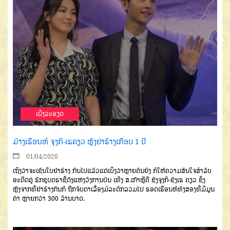
ເບີ່ງລະອຽດ
ມ້າງເຮືອນຫໍ ຈຸງກິ-ເຮຄຽວ ຫຼັງຢ່າຮ້າງເກືອບ 1 ປີ
01/04/2020
ເຖິງວ່າຈະເຊັນໃບຢ່າຮ້າງ ກັນໄປແລ້ວແຕ່ເບິ່ງວ່າຫຼາຍຄົນຍັງ ກໍໃຫ້ຄວາມສົນໃຈສໍາລັບ
ອະດີດຄູ່ ຮັກຊຸບຕຣາຊື່ດັງແຫ່ງວົງການບັນ ເທີງ ສ.ເກົາຫຼີຄື ຊົງຈຸງກິ-ຊົງເຮ ຄຽວ ຊຶ່ງ
ຫຼັງຈາກທີ່ຢ່າຮ້າງກັນກໍ ຖືກຈັບຕາເລື່ອງມໍລະດົກລວມໄປ ຮອດເຮືອນຫໍທັງສອງທີ່ມີມູນ
ຄ່າ ຫຼາຍກວ່າ 300 ລ້ານບາດ.