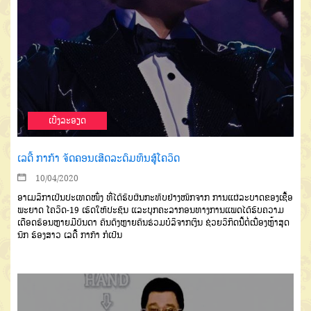
ເບີ່ງລະອຽດ
ເລດີ້ ກາກ້າ ຈັດຄອນເສີດລະດົມທຶນສູ້ໂຄວິດ
10/04/2020
ອາເມລິກາເປັນປະເທດໜຶ່ງ ທີ່ໄດ້ຮັບຜົນກະທົບຢ່າງໜັກຈາກ ການແຜ່ລະບາດຂອງເຊື້ອ
ພະຍາດ ໂຄວິດ-19 ເຮັດໃຫ້ປະຊົນ ແລະບຸກຄະລາກອນທາງການແພດໄດ້ຮັບຄວາມ
ເດືອດຮ້ອນຫຼາຍມີບັນດາ ຄົນດັງຫຼາຍຄົນຮ່ວມບໍລິຈາກເງິນ ຊ່ວຍວິກິດນີ້ຕໍ່ເນື່ອງຫຼ້າສຸດ
ນັັກ ຮ້ອງສາວ ເລດີ້ ກາກ້າ ກໍເປັນ