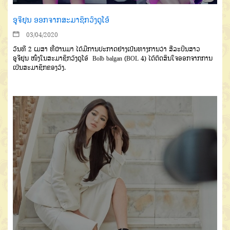
ອູຈີຢຸນ ອອກຈາກສະມາຊິກວົງດູໂອ້
03/04/2020
ວັັນທີ 2 ເມສາ ທີ່ຜ່ານມາ ໄດ້ມີການປະກາດຢ່າງເປັນທາງການວ່າ ສີລະປິນສາວ
ອູຈີຢຸນ ໜຶ່ງໃນສະມາຊິກວົງດູໂອ້ Bolb balgan (BOL 4) ໄດ້ຕັດສິນໃຈອອກຈາກການ
ເປັນສະມາຊິກຂອງວົງ.