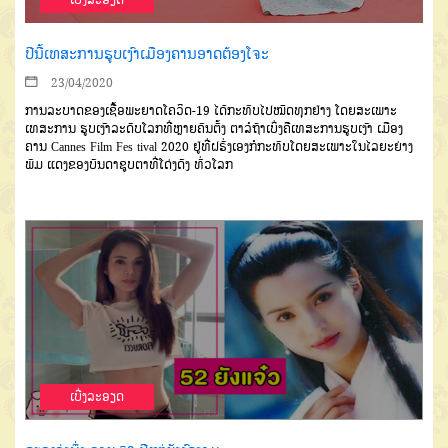
ປີນີ້ເທສະການຮູບເງົາເມືອງຄານອາດຕ້ອງໂຈະ
23/04/2020
ການລະບາດຂອງເຊື້ອພະຍາດໂຄວິດ-19 ໄດ້ກະທົບໄປໝົົດທຸກຢ່າງ ໂດຍສະເພາະ
ເທສະການ ຮູບເງົາລະດັບໂລກທີ່ຫຼາຍຄົນຕັ້ງ ຕາລໍຖ້າເບິ່ງຄືເທສະການຮູບເງົາ ເມືອງ
ຄານ Cannes Film Fes tival 2020 ຢູ່ທີ່ຝຣັ່ງເອງກໍກະທົບໂດຍສະເພາະໃນໄລຍະຍ່າງ
ພົມ ແດງຂອງບັນດາຊູບຕາທີ່ໂດ່ງດັງ ທົ່ວໂລກ
ເບີ່ງລະອຽດ