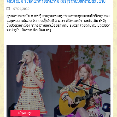
ຈອນໂຊມິນ ຈະຢຸດພັກຖ່າຍລາຍການ ເນື່ອງຈາກບັນຫາດ້ານສຸຂະພາບ
07/04/2020
ຫຼາຍສຳນັກຂ່າວໃນ ສ.ເກົາຫຼີ ລາຍງານຂ່າວກ່ຽວກັບອາການສຸຂະພາບທີ່ບໍ່ດີຂອງນັກສະ
ແດງສາວຈອນໂຊມິນ ໃນຕອນເຊົ້າວັນທີ 2 ເມສາ ທີ່ຜ່ານມາວ່າ ຈອນໂຊ ມິນ ກຳລັງ
ປິ່ນປົວຕົວເອງເນື່ອງ ຈາກອາການອິດເມື່ອຍຮ່າງກາຍ ຮຸນແຮງ ໂດຍລາຍງານເປີດເຜີຍວ່າ
ຈອນໂຊມິນ ມີອາການອິດເມື່ອຍ ຢ່າງ
ເບີ່ງລະອຽດ