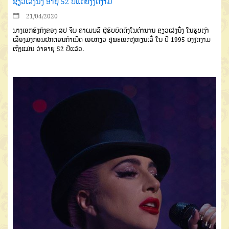
ຊຽວເລ່ງນຶ່ງ ອາຍຸ 52 ປີແຕ່ຍັງງົດງາມ
21/04/2020
ນາງເອກຮົງກົງຂອງ ສປ ຈີນ ຄາເມນລີ ຜູ້ຮັບບົດດັັງໃນຕຳນານ ຊຽວເລ່ງນຶ່ງ ໃນຮູບເງົາ
ເລື່ອງມັງກອນຢົົກຕອນກຳເນີດ ເອຍກ້ຽວ ຄູ່ພະເອກກູ່ທຽນເລີ່ ໃນ ປີ 1995 ຍັງງົດງາມ
ເຖິງແມ່ນ ວ່າອາຍຸ 52 ປີແລ້ວ.