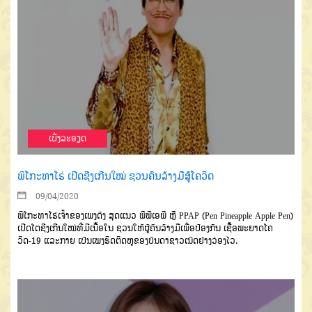
ເບີ່ງລະອຽດ
ພິໂກະທາໂຣ່ ເປີດຊີງເກີນໃໝ່ ຊວນຄົນລ້າງມືສູ້ໂຄວິດ
09/04/2020
ພິໂກະທາໂຣ່ເຈົ້າຂອງເພງດັງ ສຸດແນວ ພີພີເອພີ ຫຼື PPAP (Pen Pineapple Apple Pen)
ເປີດໂຕຊີງເກີນໃໝ່ທີ່ມີເນື້ອໃນ ຊວນໃຫ້ຜູ້ຄົນລ້າງມືເພື່ອປ້ອງກັນ ເຊື້ອພະຍາດໂຄ
ວິດ-19 ແລະກາຍ ເປັນເພງຮິດຕິດຫູຂອງບັນດາຊາວເນັດຢ່າງວ່ອງໄວ.