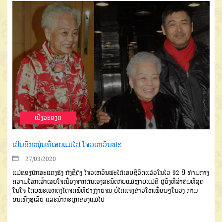
ເບີ່ງລະອຽດ
ເປັນອີກໜຸ່ນທີ່ເສຍແມ່ໄປ ໂຈວເຫວິນຟະ
27/03/2020
ແມ່ຂອງນັກສະແດງຮົງ ກົງຊື່ດັງ ໂຈວເຫວິນຟະໄດ້ເສຍຊີວິດແລ້ວໃນໄວ 92 ປີ ທ່າມກາງ
ຄວາມໂສກເສົ້າເສຍໃຈເນື່ອງຈາກຕົນເອງສະນິດກັບແມ່ຫຼາຍແມ່ຄື ຜູ້ຍິງທີ່ສໍາຄັນທີ່ສຸດ
ໃນໃຈ ໂດຍພະເອກດັງໄດ້ຈັດພິທີຢ່າງງ່າຍຈົນ ບໍ່ໄດ້ແຈ້ງຂ່າວໃຫ້ເພື່ອນໆໃນວົງ ການ
ບັນເທີງຮູ້ເລີຍ ແລະນໍາກະດູກຂອງແມ່ໄປ