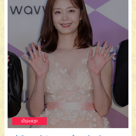
ເບີ່ງລະອຽດ