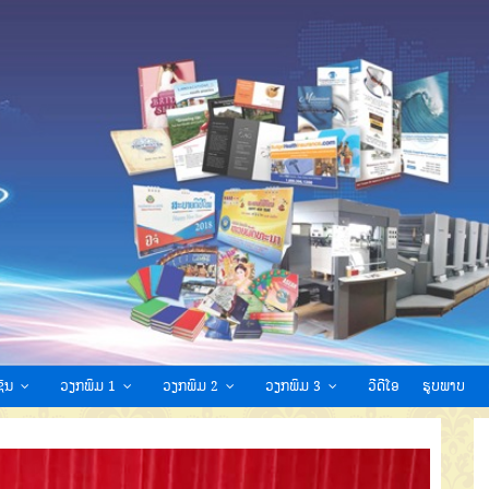
ົນ
ວຽກພິມ 1
ວຽກພິມ 2
ວຽກພິມ 3
ວີດີໂອ
ຮູບພາບ