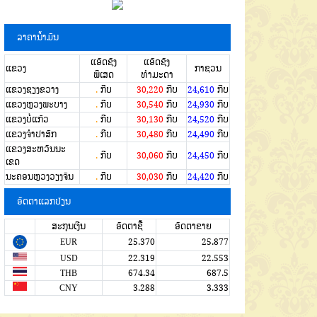
ລາຄານໍ້າມັນ
ແອັດຊັງ
ແອັດຊັງ
ແຂວງ
ກາຊວນ
ພິເສດ
ທຳມະດາ
ແຂວງຊຽງຂວາງ
.
ກີບ
30,220
ກີບ
24,610
ກີບ
ແຂວງຫຼວງພະບາງ
.
ກີບ
30,540
ກີບ
24,930
ກີບ
ແຂວງບໍ່ແກ້ວ
.
ກີບ
30,130
ກີບ
24,520
ກີບ
ແຂວງຈໍາປາສັກ
.
ກີບ
30,480
ກີບ
24,490
ກີບ
ແຂວງສະຫວັນນະ
.
ກີບ
30,060
ກີບ
24,450
ກີບ
ເຂດ
ນະຄອນຫຼວງວຽງຈັນ
.
ກີບ
30,030
ກີບ
24,420
ກີບ
ອັດຕາແລກປ່ຽນ
ສະກຸນເງີນ
ອັດຕາຊື້
ອັດຕາຂາຍ
EUR
25.370
25.877
USD
22.319
22.553
THB
674.34
687.5
CNY
3.288
3.333