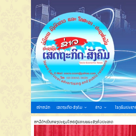
ໜ້າຫລັກ
ເສດຖະກິດ-ສັງຄົມ
ຂ່າວ
ໂຮງພິມປະຊາຊ
ຫາລືດຳເນີນກອງປະຊຸມໃຫຍ່ຜູ້ແທນພຣະສົງທົ່ວປະເທດ