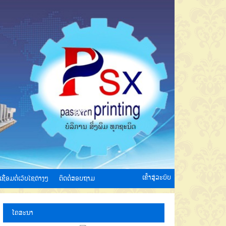
ເຂົ້າສູ່ລະບົບ
ເຊື່ອມຕໍ່ເວັບໄຊຕ່າງໆ
ຕິດຕໍ່ສອບຖາມ
ໂຄສະນາ