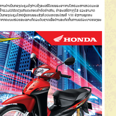
ກ່ການດຳເນີນກອງປະຊຸມດັ່ງກ່າວຊຶ່ງສະເໜີໂດຍພຣະອາຈານໃຫຍ່ມະຫາເຫວດມະເສ
ົ້າຮ່ວມໄດ້ຜັດປ່ຽນກັນປະກອບຄຳຄິດຄຳເຫັນ, ຄຳສະເໜີຕ່າງໆໃສ່ ແລະສາມາດ
ນີນກອງປະຊຸມໃຫຍ່ຜູ້ແທນພຣະສົງທົ່ວປະເທດສະໄໝທີ VIII ອົງການພຸດທະ
ດຈາກຄະນະໜ່ວຍສະເພາະກິດລະດັບຊາດເພື່ອຕ້ານສະກັດກັ້ນການແຜ່ລະບາດຂອງພະ