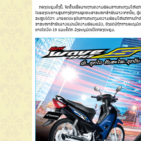
ກອງປະຊຸມຄັ້ງນີ້, ຈັດຂຶ້ນເພື່ອລາຍງານຄວາມພ້ອມການກະກຽມໃຫ້ແ
ໄນຮອງປະທານສູນກາງອົງການພຸດທະສາສະໜາສຳພັນລາວຈາກນັ້ນ, ຜູ້ເຂ
ສະຫຼຸບໄດ້ວ່າ: ມາຮອດປະຈຸບັນການກະກຽມຄວາມພ້ອມໃຫ້ແກ່ການດຳເ
ສາສະໜາສຳພັນລາວແມ່ນມີຄວາມພ້ອມແລ້ວ, ຍັງແຕ່ລໍຖ້າການອະນຸມັ
ຍາດໂຄວິດ-19 ແລະຂໍ້ຕົກ ລົງອະນຸມັດເປີດກອງປະຊຸມ.