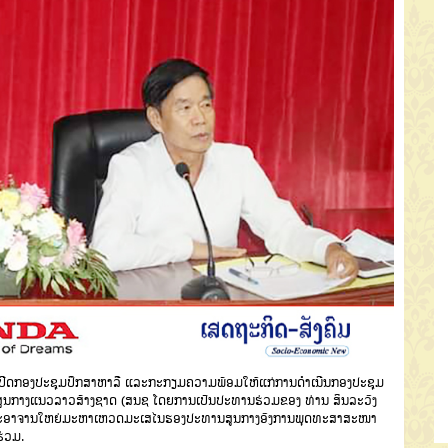
ດ້ເປີດກອງປະຊຸມປຶກສາຫາລື ແລະກະກຽມຄວາມພ້ອມໃຫ້ແກ່ການດຳເນີນກອງປະຊຸມ
ຍ່ສູນກາງແນວລາວສ້າງຊາດ (ສນ​ຊ ໂດຍການເປັນປະທານຮ່ວມຂອງ ທ່ານ ສິນລະວົງ
ພຣະອາຈານໃຫຍ່ມະຫາເຫວດມະເສໄນຮອງປະທານສູນກາງອົງການພຸດທະສາສະໜາ
ຮ່ວມ.