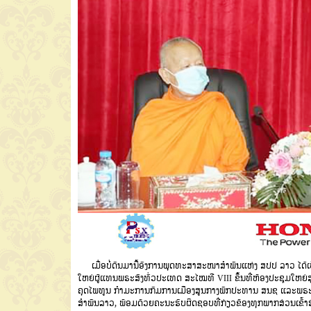
ເມື່ອບໍ່​ດົນ​ມານີ້ອົງການພຸດທະສາສະໜາສຳພັນແຫ່ງ ສປປ ລາວ ໄ
ໃຫຍ່ຜູ້ແທນພຣະສົງທົ່ວປະເທດ ສະໄໝທີ VIII ຂຶ້ນ​ທີ່ຫ້ອງປະຊຸມໃຫ
ຄຸດໄພທູນ ກຳມະການກົມການເມືອງສູນກາງພັກປະທານ ສນ​ຊ ແລະ
ສຳພັນລາວ, ພ້ອມດ້ວຍຄະນະຮັບຜິດຊອບທີ່ກ່ຽວຂ້ອງທຸກພາກສ່ວນເຂົ້າ