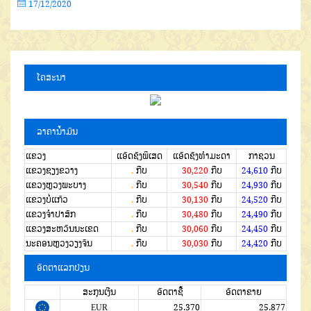
17/12/2020
ໂຄສະນາ
ລາຄານໍ້າມັນ
ແຂວງ
ແອັດຊັງພິເສດ
ແອັດຊັງທຳມະດາ
ກາຊວນ
ແຂວງຊຽງຂວາງ
.
ກີບ
30,220
ກີບ
24,610
ກີບ
ແຂວງຫຼວງພະບາງ
.
ກີບ
30,540
ກີບ
24,930
ກີບ
ແຂວງບໍ່ແກ້ວ
.
ກີບ
30,130
ກີບ
24,520
ກີບ
ແຂວງຈໍາປາສັກ
.
ກີບ
30,480
ກີບ
24,490
ກີບ
ແຂວງສະຫວັນນະເຂດ
.
ກີບ
30,060
ກີບ
24,450
ກີບ
ນະຄອນຫຼວງວຽງຈັນ
.
ກີບ
30,030
ກີບ
24,420
ກີບ
ອັດຕາແລກປ່ຽນ
ສະກຸນເງີນ
ອັດຕາຊື້
ອັດຕາຂາຍ
EUR
25.370
25.877