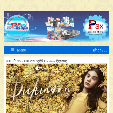
Menu
ເຂົ້າສູ່ລະບົບ
ແອັບເປິ້ນTV+ ປ່ອຍຕົວຢ່າງຊີຣີ Dickison ຊີຊັນສອງ