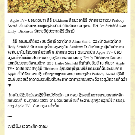
Apple TV+ ປ່ອຍຕົວຢ່າງ ຊີຣີ Dickinson ຊີຊັນສອງຊີຣີ ເຈົ້າຂອງລາງວັນ Peabody
Award ເພື່ອເປັນການສະຫຼອງວັນເກີດໃຫ້ກັບນັກສະແດງສາວ Hei lee Steinfeld ແລະ
Emily Dickinson ນັກກະວີຜູ້ປະກາດຊີຣີເລື່ອງນີ້.
ຊີຣີ ຄອມເມດີ້ຕົ້ນສະບັບເລື່ອງຮິດສ້າງໂດຍ Alena Smi th ແລະນຳສະແດງໂດຍ
Heily Steinfeld ນັກສະແດງເຈົ້າຂອງລາງວັນ Academy ໃນບົດນັກຂຽນຜູ້ເປັນຕຳນານ
ຈະກັບມາໃນຊີຊັນສອງໃນວັນທີ 8 ມັງກອນ 2021 ສະເພາະບົນ Apple TV+ ບ່ອນ
ດຽວເທົ່ານັ້ນເພື່ອເປັນການສະຫຼອງໃຫ້ກັບວັນເກີດຂອງ Emi ly Dickinson ໄອຄອນ
ແຫ່ງວັນນະຄະດີອາເມລິກາ ແລະ Hailee Steinfeld ຊຶ່ງກົງກັບວັນທີ10 ທັນວາ Apple
TV+ ໄດ້ປ່ອຍຕົວຢ່າງຊີຣີ Dickinson ຊີຊັນສອງຊຶ່ງເປັນຊີຣີຄອມເມດີ້ຕົ້ນສະບັບຈາກ
Apple ທີ່ໄດ້ຮັບຄວາມຊົມເຊີຍຫຼາກຫຼາຍແລະຊະນະລາງວັນ Peabody Award ຊີຣີທີ່
ເຕັມໄປດ້ວຍເລື່ອງລາວມ່ວນຊື່ນເກີນຈະຄາດເດົາກ່ຽວກັບນັກກະວີສາວຜູ້ມີຄວາມຄິດລ້ຳ
ຍຸກ.
ໂດຍໃນຊີຊັນໃໝ່ຂອງຊີຣີນີ້ຈະມີທັງໝົດ 10 ຕອນ ຊຶ່ງຈະເລີ່ມສາຍສາມຕອນທຳອິດ
ກ່ອນວັນທີ 8 ມັງກອນ 2021 ຕາມດ້ວຍຕອນໃໝ່ທີ່ຈະສາຍທຸກໆວັນສຸກມີໃຫ້ຮັບຊົມ
ທາງ Apple TV+ ບ່ອນດຽວ ເທົ່ານັ້ນ.
----
ໜັງສືພິມ ເສດຖະກິດ-ສັງຄົມ