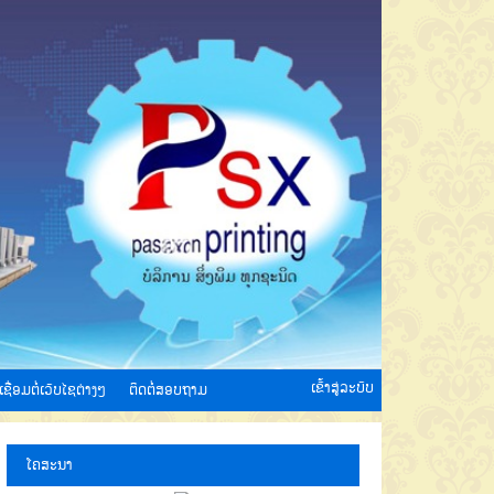
ເຂົ້າສູ່ລະບົບ
ເຊື່ອມຕໍ່ເວັບໄຊຕ່າງໆ
ຕິດຕໍ່ສອບຖາມ
ໂຄສະນາ