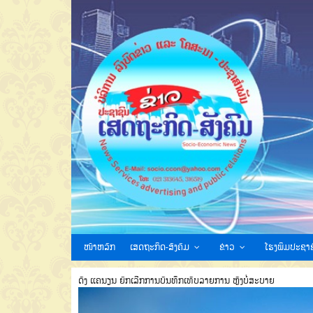
ໜ້າຫລັກ
ເສດຖະກິດ-ສັງຄົມ
ຂ່າວ
ໂຮງພິມປະຊາຊ
ດັງ ແຄນຽນ ຍົກເລີກການບັນທຶກເທັບລາຍການ ຫຼັງບໍ່ສະບາຍ