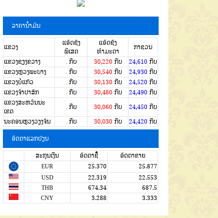
ລາຄານໍ້າມັນ
ແອັດຊັງ
ແອັດຊັງ
ແຂວງ
ກາຊວນ
ພິເສດ
ທຳມະດາ
ແຂວງຊຽງຂວາງ
.
ກີບ
30,220
ກີບ
24,610
ກີບ
ແຂວງຫຼວງພະບາງ
.
ກີບ
30,540
ກີບ
24,930
ກີບ
ແຂວງບໍ່ແກ້ວ
.
ກີບ
30,130
ກີບ
24,520
ກີບ
ແຂວງຈໍາປາສັກ
.
ກີບ
30,480
ກີບ
24,490
ກີບ
ແຂວງສະຫວັນນະ
.
ກີບ
30,060
ກີບ
24,450
ກີບ
ເຂດ
ນະຄອນຫຼວງວຽງຈັນ
.
ກີບ
30,030
ກີບ
24,420
ກີບ
ອັດຕາແລກປ່ຽນ
ສະກຸນເງີນ
ອັດຕາຊື້
ອັດຕາຂາຍ
EUR
25.370
25.877
USD
22.319
22.553
THB
674.34
687.5
CNY
3.288
3.333