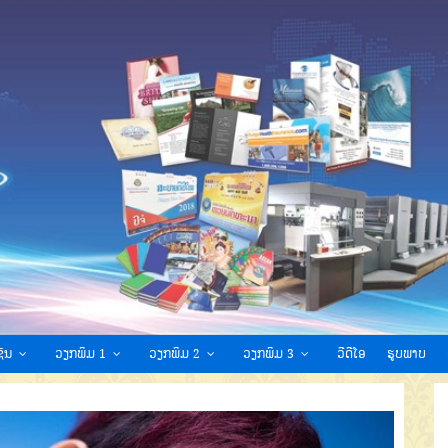
ົນ
ວຽກພິມ 1
ວຽກພິມ 2
ວຽກພິມ 3
ວີດີໂອ
ຮູບພາບ