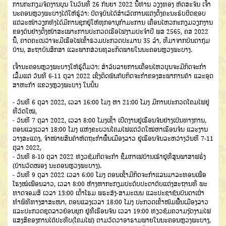
ການກະກຽມຈັດງານບຸນ ໃນວັນທີ່ 26 ກັນຍາ 2022 ນີ້ທ່ານ ວຽງທອງ ຫັດສະຈັນ ເຈົ້າ
ນະຄອນຫຼວງພະບາງໄດ້ໃຫ້ຮູ້ວ່າ: ປັດຈຸບັນໄດ້ສຳເລັດການແຕ່ງຕັ້ງຄະນະຮັບຜິດຊອບ
ແຕ່ລະໜ້າວຽກທັງໄດ້ມີການຊຸກຍູ້ໃຫ້ທຸກອານຸກຳມະການ ເຄື່ອນໄຫວກະກຽມວຽກງານ
ຂອງຕົນຢ່າງຕັ້ງໜ້າສະເພາະການປະກວດເຮືອໄຟງາມປະຈຳປີ ພສ 2565, ຄສ 2022
ນີ້, ຄາດຄະເນວ່າຈະມີເຮືອໄຟເຂົ້າຮ່ວມປະກວດປະມານ 35 ລຳ, ທີ່ມາຈາກບັນດາກຸ່ມ
ບ້ານ, ສະຖາບັນສຶກສາ ແລະພາກສ່ວນທຸລະກິດພາຍໃນນະຄອນຫຼວງພະບາງ.
ເຈົ້ານະຄອນຫຼວງພະບາງໃຫ້ຮູ້ຕື່ມວ່າ: ສຳລັບລາຍການເຄື່ອນໄຫວບຸນຈະມີກິດຈະກຳ
ເລີ້ມແຕ່ ວັນທີ 6-11 ຕຸລາ 2022 ເຊິ່ງຕິດພັນກັບກິດຈະກໍາຂອງສະພາການຄ້າ ແລະອຸດ
ສາຫະກໍາ ແຂວງຫຼວງພະບາງ ໃນນັ້ນ
- ວັນທີ 6 ຕຸລາ 2022, ເວລາ 16:00 ໂມງ ຫາ 21:00 ໂມງ ມີການປະກວດໂຄມໄຟຢູ່
ທີ່ວັດໃໝ່,
- ວັນທີ 7 ຕຸລາ 2022, ເວລາ 8:00 ໂມງເຊົ້າ ເປີດງານຢູ່ເຮືອນຈັນຢ່າງເປັນທາງການ,
ຕອນແລງເວລາ 18:00 ໂມງ ແຫ່ງຂະບວນໂຄມໄຟແຕ່ວັດໃໝ່ຫາເຮືອນຈັນ ແລະງານ
ວາງສະແດງ, ຈຳໜ່າຍສີນຄ້າຫັດຖະກຳພື້ນເມືອງລາວ ຢູ່ເຮືອນຈັນລະຫວ່າງວັນທີ 7-11
ຕຸລາ 2022,
- ວັນທີ 8-10 ຕຸລາ 2022 ທ່ຽວຊົມກິດຈະກຳ ຊື່ມກາເຟບ້ານເຮົາຢູ່ທີ່ສູນພາສາຟຣັ່ງ
(ບ້ານວັດໜອງ ນະຄອນຫຼວງພະບາງ).
- ວັນທີ 9 ຕຸລາ 2022 ເວລາ 6:00 ໂມງ ຕອນເຊົ້າມີກິດຈະກຳແລນມາລະທອນເພື່ອ
ໂຮງໝໍເພືອນລາວ, ເວລາ 8:00 ຫ້າງຫາກະກຽມປະດັບປະດາຕົບແຕ່ງສະຖານທີ່ ພະ
ທາດຈອມສີ ເວລາ 13:00 ເຕົ້າໂຮມ ພຣະສົງ-ສາມະເນນ ແລະປະຊາຊົນບັນດາເຜົ່າ
ທຳພິທີທາງສາສະໜາ, ຕອນແລງເວລາ 18:00 ໂມງ ປະກວດເຂົ້າໜົມພື້ນເມືອງລາວ
ແລະປະກວດຊຸດລາວຍ້ອນຍຸກ ຢູ່ທີ່ເຮືອນຈັນ ເວລາ 19:00 ທ່ຽວຊົມຄວາມງົດງາມໄຟ
ແສງສີຂອງການໄຕ້ປະທີບ(ໂຄມໄຟ) ຕາມວັດວາອາຣາມພາຍໃນນະຄອນຫຼວງພະບາງ,