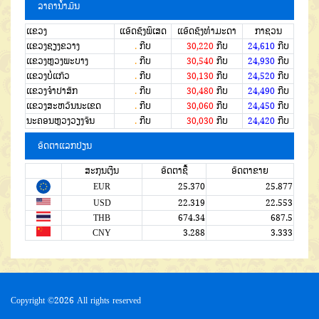
ລາຄານໍ້າມັນ
ແຂວງ
ແອັດຊັງພິເສດ
ແອັດຊັງທຳມະດາ
ກາຊວນ
ແຂວງຊຽງຂວາງ
.
ກີບ
30,220
ກີບ
24,610
ກີບ
ແຂວງຫຼວງພະບາງ
.
ກີບ
30,540
ກີບ
24,930
ກີບ
ແຂວງບໍ່ແກ້ວ
.
ກີບ
30,130
ກີບ
24,520
ກີບ
ແຂວງຈໍາປາສັກ
.
ກີບ
30,480
ກີບ
24,490
ກີບ
ແຂວງສະຫວັນນະເຂດ
.
ກີບ
30,060
ກີບ
24,450
ກີບ
ນະຄອນຫຼວງວຽງຈັນ
.
ກີບ
30,030
ກີບ
24,420
ກີບ
ອັດຕາແລກປ່ຽນ
ສະກຸນເງີນ
ອັດຕາຊື້
ອັດຕາຂາຍ
EUR
25.370
25.877
USD
22.319
22.553
THB
674.34
687.5
CNY
3.288
3.333
Copyright ©
2026 All rights reserved