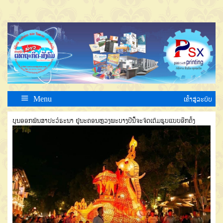
Menu
ເຂົ້າສູ່ລະບົບ
ບຸນອອກພັນສາປະວໍຣະນາ ຢູ່ນະຄອນຫຼວງພະບາງປີນີ້ຈະຈັດເຕັມຮູບແບບອີກຄັ້ງ