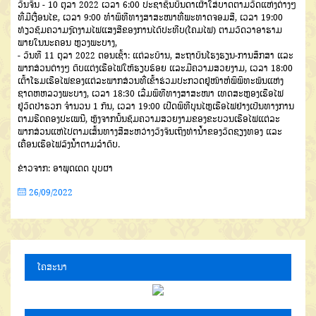
ວັນຈັນ - 10 ຕຸລາ 2022 ເວລາ 6:00 ປະຊາຊົນບັນດາເຜົ່າໃສ່ບາດຕາມວັດແຫ່ງຕ່າງໆ
ທີ່ມີເງື່ອນໄຂ, ເວລາ 9:00 ທໍາພິທີທາງສາສະໜາທີ່ພະທາດຈອມສີ, ເວລາ 19:00
ທ່ຽວຊົມຄວາມງົດງາມໄຟແສງສີຂອງການໄດ້ປະທີບ(ໂຄມໄຟ) ຕາມວັດວາອາຮາມ
ພາຍໃນນະຄອນ ຫຼວງພະບາງ,
- ວັນທີ 11 ຕຸລາ 2022 ຕອນເຊົ້າ: ແຕ່ລະບ້ານ, ສະຖາບັນໂຮງຮຽນ-ການສຶກສາ ແລະ
ພາກສ່ວນຕ່າງໆ ຕົບແຕ່ງເຮືອໄຟໃຫ້ຮຽບຮ້ອຍ ແລະມີຄວາມສວຍງາມ, ເວລາ 18:00
ເຕົ້າໂຮມເຮືອໄຟຂອງແຕ່ລະພາກສ່ວນທີ່ເຂົ້າຮ່ວມປະກວດຢູ່ໜ້າຫໍພິພິທະພັນແຫ່ງ
ຊາດຫຫລວງພະບາງ, ເວລາ 18:30 ເລີ່ມພິທີທາງສາສະໜາ ເທດສະຫຼອງເຮືອໄຟ
ຢູ່ວັດປ່າຮວກ ຈໍານວນ 1 ກັນ, ເວລາ 19:00 ເປີດພິທີບຸນໄຫຼເຮືອໄຟຢ່າງເປັນທາງການ
ຕາມຮີດຄອງປະເພນີ, ຫຼັງຈາກນັ້ນຊົມຄວາມສວຍງາມຂອງຂະບວນເຮືອໄຟແຕ່ລະ
ພາກສ່ວນແຫ່ໄປຕາມເສັ້ນທາງສີສະຫວ່າງວົງຈົນເຖິງທ່ານໍ້າຂອງວັດຊຽງທອງ ແລະ
ເຄື່ອນເຮືອໄຟລົງນໍ້າຕາມລໍາດັບ.
ຂ່າວຈາກ: ອາພຸດເດດ ບຸບຜາ
26/09/2022
ໂຄສະນາ