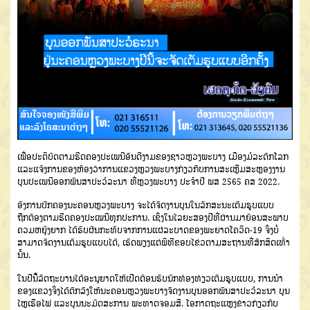
ເພື່ອປະຕິບັດຕາມຮີດຄອງປະເພນີອັນດີງາມຂອງຊາວຫຼວງພະບາງ ເມືອງມໍລະດົກໂລກ
ແລະແຈ້ງການຂອງຫ້ອງວ່າການແຂວງຫຼວງພະບາງກ່ຽວກັບການສະເຫຼີມສະຫຼອງງານ
ບຸນປະເພນີອອກພັນສາປະວໍລະນາ ທີ່ຫຼວງພະບາງ ປະຈໍາປີ ພສ 2565 ຄສ 2022.
ອົງການປົກຄອງນະຄອນຫຼວງພະບາງ ຈະໄດ້ຈັດງານບຸນໃນລັກສະນະເຕັມຮູບແບບ
ຖືກຕ້ອງຕາມຮີດຄອງປະເພນີທຸກປະການ. ເຊິ່ງໃນໄລຍະສອງປີທີ່ຜ່ານມາຍ້ອນສະພາບ
ຄວມຫຍຸ້ງຍາກ ໄດ້ຮັບຜົນກະທົບຈາກການແຜ່ລະບາດຂອງພະຍາດໂຄວິດ-19 ຈິ່ງບໍ່
ສາມາດຈັດງານເຕັມຮູບແບບໄດ້, ເຮັດພຽງແຕ່ພິທີຂອບໄຂ່ວຕາມສະຖານທີ່ສັກສິດເທົ່າ
ນັ້ນ.
ໃນປີນີ້ລັດຖະບານໄດ້ອະນຸຍາດໃຫ້ເປີດຕ້ອນຮັບນັກທ່ອງທ່ຽວເຕັມຮູບແບບ, ການນຳ
ຂອງແຂວງຈິ່ງໄດ້ຕົກລົງໃຫ້ນະຄອນຫຼວງພະບາງຈັດງານບຸນອອກພັນສາປະວໍລະນາ ບຸນ
ໄຫຼເຮືອໄຟ ແລະບຸນນະມັດສະການ ພະທາດຈອມສີ. ໂອກາດຖະແຫຼງຂ່າວກ່ຽວກັບ